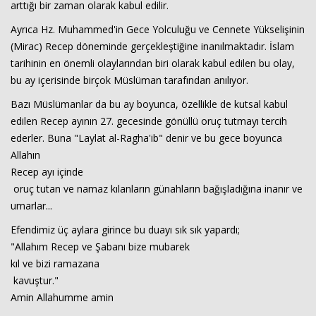
arttığı bir zaman olarak kabul edilir.
Ayrıca Hz. Muhammed'in Gece Yolculuğu ve Cennete Yükselişinin
(Mirac) Recep döneminde gerçekleştiğine inanılmaktadır. İslam
tarihinin en önemli olaylarından biri olarak kabul edilen bu olay,
bu ay içerisinde birçok Müslüman tarafından anılıyor.
Bazı Müslümanlar da bu ay boyunca, özellikle de kutsal kabul
edilen Recep ayının 27. gecesinde gönüllü oruç tutmayı tercih
ederler. Buna "Laylat al-Ragha'ib" denir ve bu gece boyunca
Allahın
Haberin Doğru Adresi.
Recep ayı içinde
oruç tutan ve namaz kılanların günahların bağışladığına inanır ve
umarlar...
Efendimiz üç aylara girince bu duayı sık sık yapardı;
"Allahım Recep ve Şabanı bize mubarek
kıl ve bizi ramazana
kavuştur."
Amin Allahumme amin