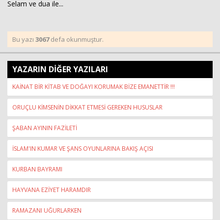
Selam ve dua ile...
Bu yazı
3067
defa okunmuştur.
YAZARIN DİĞER YAZILARI
KAİNAT BİR KİTAB VE DOĞAYI KORUMAK BİZE EMANETTİR !!!
ORUÇLU KİMSENİN DİKKAT ETMESİ GEREKEN HUSUSLAR
ŞABAN AYININ FAZİLETİ
İSLAM'IN KUMAR VE ŞANS OYUNLARINA BAKIŞ AÇISI
KURBAN BAYRAMI
HAYVANA EZİYET HARAMDIR
RAMAZANI UĞURLARKEN