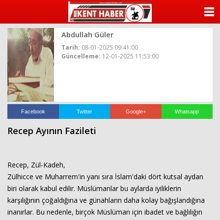
ANASAYFA
Abdullah Güler
KATEGORİLER
Tarih:
08-01-2025 09:41:00
Güncelleme:
12-01-2025 11:53:00
YAZARLAR
ANKETLER
FOTO GALERİ
Facebook
Twitter
Google+
Whatsapp
Recep Ayının Fazileti
VİDEO GALERİ
KÜNYE
Recep, Zül-Kadeh,
Zülhicce ve Muharrem'in yanı sıra İslam'daki dört kutsal aydan
İLETİŞİM
biri olarak kabul edilir. Müslümanlar bu aylarda iyiliklerin
karşılığının çoğaldığına ve günahların daha kolay bağışlandığına
inanırlar. Bu nedenle, birçok Müslüman için ibadet ve bağlılığın