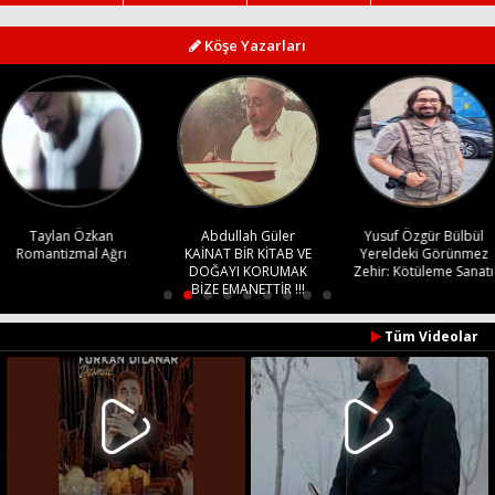
Köşe Yazarları
Abdullah Güler
Yusuf Özgür Bülbül
Fırat Demir
KAİNAT BİR KİTAB VE
Yereldeki Görünmez
O Sesler Hâlâ
Haberin Doğru Adresi.
DOĞAYI KORUMAK
Zehir: Kötüleme Sanatı
Kulaklarımda
BİZE EMANETTİR !!!
Tüm Videolar