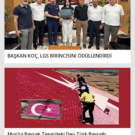
BAŞKAN KOÇ, LGS BİRİNCİSİNİ ÖDÜLLENDİRDİ
Muş’ta Bayrak Tepe’deki Dev Türk Bayrağı