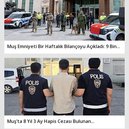
Muş Emniyeti Bir Haftalık Bilançoyu Açıkladı: 9 Bin...
Muş’ta 8 Yıl 3 Ay Hapis Cezası Bulunan...