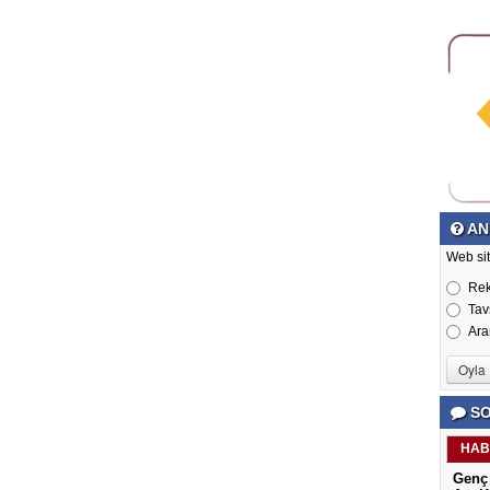
AN
Web si
Re
Tav
Ara
SO
HAB
Genç 