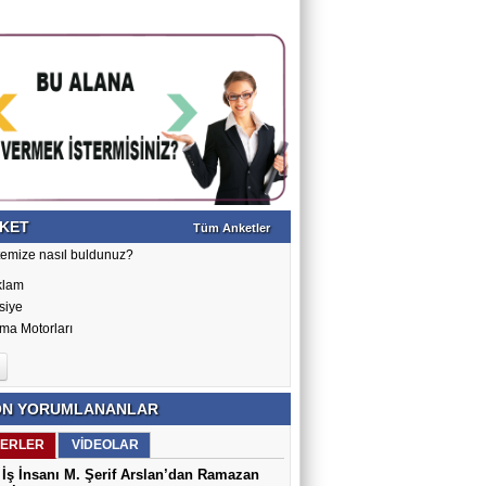
KET
Tüm Anketler
temize nasıl buldunuz?
klam
siye
ma Motorları
N YORUMLANANLAR
ERLER
VİDEOLAR
İş İnsanı M. Şerif Arslan’dan Ramazan