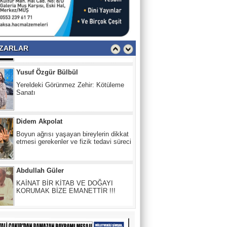
Taylan Özkan
Romantizmal Ağrı
ZARLAR
Yusuf Özgür Bülbül
Yereldeki Görünmez Zehir: Kötüleme
Sanatı
Didem Akpolat
Boyun ağrısı yaşayan bireylerin dikkat
etmesi gerekenler ve fizik tedavi süreci
Abdullah Güler
KAİNAT BİR KİTAB VE DOĞAYI
KORUMAK BİZE EMANETTİR !!!
PENCERE
MERHAMETTEN Mİ MARAZ DOĞDU