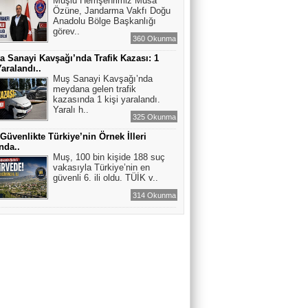
Muşlu Hemşehrimiz Musa
Özüne, Jandarma Vakfı Doğu
Anadolu Bölge Başkanlığı
görev..
360 Okunma
a Sanayi Kavşağı’nda Trafik Kazası: 1
Yaralandı..
Muş Sanayi Kavşağı’nda
meydana gelen trafik
kazasında 1 kişi yaralandı.
Yaralı h..
325 Okunma
Güvenlikte Türkiye’nin Örnek İlleri
nda..
Muş, 100 bin kişide 188 suç
vakasıyla Türkiye’nin en
güvenli 6. ili oldu. TÜİK v..
314 Okunma