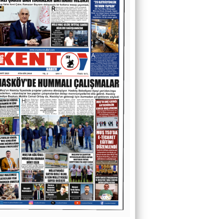
YOKSA NANKÖRDEN Mİ İSYAN?
Av. Vatan Söylemez
ONLİNE DOLANDIRICILIK
Dr.Serkan Karadağ
VERGİDE DİJİTAL DÖNÜŞÜM
Güler Başkaya
İnsanlığın İflası: Herkesin Birbirini
“Harcanabilir” Sandığı O Yer
Fırat Demir
O Sesler Hâlâ Kulaklarımda