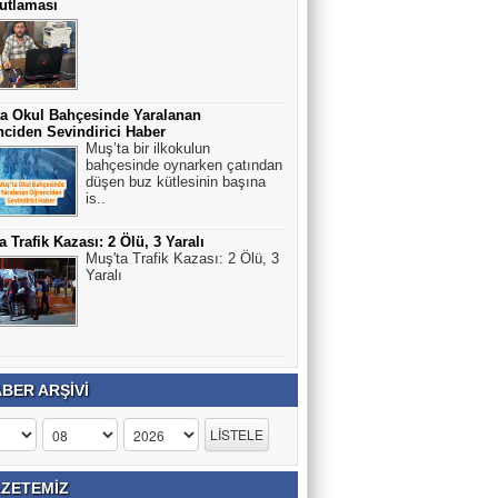
utlaması
a Okul Bahçesinde Yaralanan
ciden Sevindirici Haber
Muş’ta bir ilkokulun
bahçesinde oynarken çatından
düşen buz kütlesinin başına
is..
a Trafik Kazası: 2 Ölü, 3 Yaralı
Muş'ta Trafik Kazası: 2 Ölü, 3
Yaralı
BER ARŞİVİ
ZETEMİZ