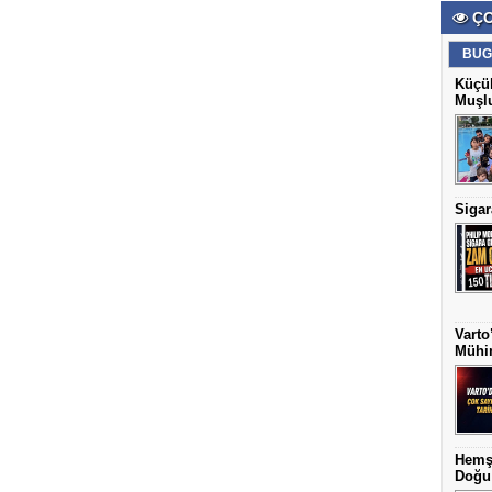
ÇO
BUG
Küçük
Muşlu
Sigar
Varto
Mühim
Hemş
Doğu 