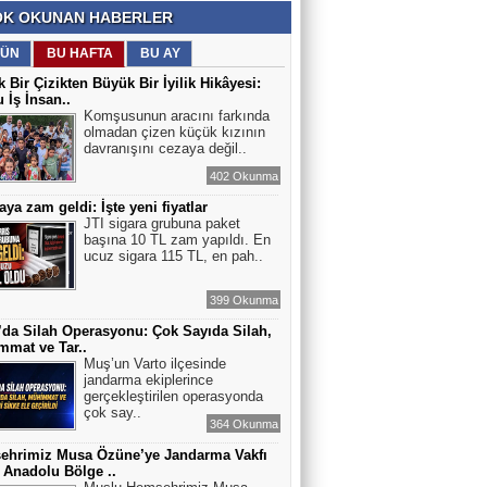
K OKUNAN HABERLER
ÜN
BU HAFTA
BU AY
 Bir Çizikten Büyük Bir İyilik Hikâyesi:
 İş İnsan..
Komşusunun aracını farkında
olmadan çizen küçük kızının
davranışını cezaya değil..
402 Okunma
aya zam geldi: İşte yeni fiyatlar
JTI sigara grubuna paket
başına 10 TL zam yapıldı. En
ucuz sigara 115 TL, en pah..
399 Okunma
’da Silah Operasyonu: Çok Sayıda Silah,
mat ve Tar..
Muş’un Varto ilçesinde
jandarma ekiplerince
gerçekleştirilen operasyonda
çok say..
364 Okunma
ehrimiz Musa Özüne’ye Jandarma Vakfı
Anadolu Bölge ..