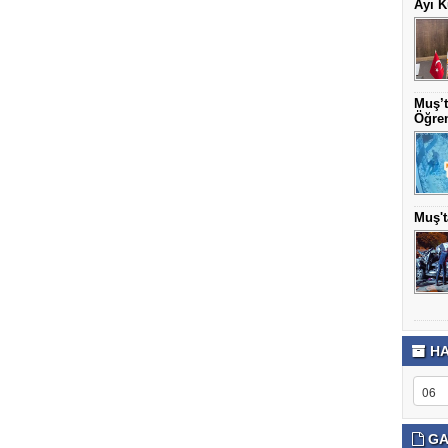
Ayı K
Muş’t
Öğren
Muş't
HA
GA