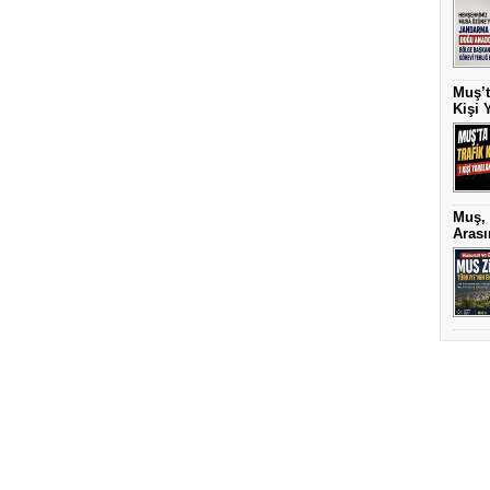
Muş’t
Kişi 
Muş, 
Arası