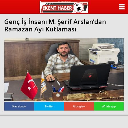
ANASAYFA
Genç İş İnsanı M. Şerif Arslan’dan
KATEGORİLER
Ramazan Ayı Kutlaması
YAZARLAR
ANKETLER
FOTO GALERİ
VİDEO GALERİ
KÜNYE
İLETİŞİM
Facebook
Twitter
Google+
Whatsapp