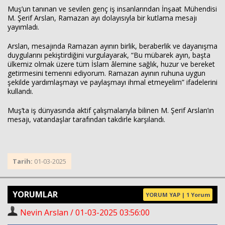
Muş’un tanınan ve sevilen genç iş insanlarından İnşaat Mühendisi
M. Şerif Arslan, Ramazan ayı dolayısıyla bir kutlama mesajı
yayımladı.
Arslan, mesajında Ramazan ayının birlik, beraberlik ve dayanışma
duygularını pekiştirdiğini vurgulayarak, “Bu mübarek ayın, başta
ülkemiz olmak üzere tüm İslam âlemine sağlık, huzur ve bereket
getirmesini temenni ediyorum. Ramazan ayının ruhuna uygun
şekilde yardımlaşmayı ve paylaşmayı ihmal etmeyelim” ifadelerini
kullandı.
Muş’ta iş dünyasında aktif çalışmalarıyla bilinen M. Şerif Arslan’ın
Haberin Doğru Adresi.
mesajı, vatandaşlar tarafından takdirle karşılandı.
Tarih:
01-03-2025
YORUMLAR
YORUM YAP | 1 Yorum
Nevin Arslan / 01-03-2025 03:56:00