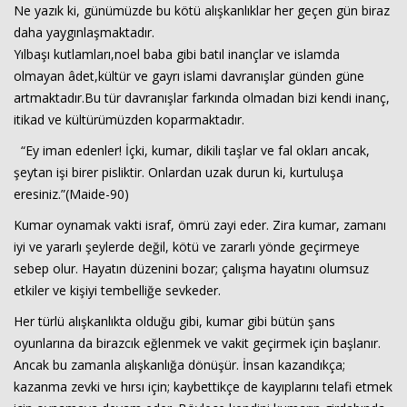
Ne yazık ki, günümüzde bu kötü alışkanlıklar her geçen gün biraz
daha yaygınlaşmaktadır.
Yılbaşı kutlamları,noel baba gibi batıl inançlar ve islamda
olmayan âdet,kültür ve gayrı islami davranışlar günden güne
artmaktadır.Bu tür davranışlar farkında olmadan bizi kendi inanç,
itikad ve kültürümüzden koparmaktadır.
“Ey iman edenler! İçki, kumar, dikili taşlar ve fal okları ancak,
şeytan işi birer pisliktir. Onlardan uzak durun ki, kurtuluşa
eresiniz.”(Maide-90)
Haberin Doğru Adresi.
Kumar oynamak vakti israf, ömrü zayi eder. Zira kumar, zamanı
iyi ve yararlı şeylerde değil, kötü ve zararlı yönde geçirmeye
sebep olur. Hayatın düzenini bozar; çalışma hayatını olumsuz
etkiler ve kişiyi tembelliğe sevkeder.
Her türlü alışkanlıkta olduğu gibi, kumar gibi bütün şans
oyunlarına da birazcık eğlenmek ve vakit geçirmek için başlanır.
Ancak bu zamanla alışkanlığa dönüşür. İnsan kazandıkça;
kazanma zevki ve hırsı için; kaybettikçe de kayıplarını telafi etmek