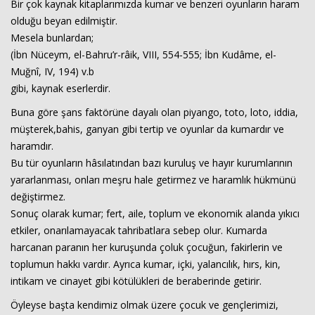
Bir çok kaynak kitaplarımızda kumar ve benzeri oyunların haram
olduğu beyan edilmiştir.
Mesela bunlardan;
(İbn Nüceym, el-Bahru’r-râik, VIII, 554-555; İbn Kudâme, el-
Muğnî, IV, 194) v.b
gibi, kaynak eserlerdir.
Buna göre şans faktörüne dayalı olan piyango, toto, loto, iddia,
müşterek,bahis, ganyan gibi tertip ve oyunlar da kumardır ve
haramdır.
Bu tür oyunların hâsılatından bazı kuruluş ve hayır kurumlarının
yararlanması, onları meşru hale getirmez ve haramlık hükmünü
değiştirmez.
Sonuç olarak kumar; fert, aile, toplum ve ekonomik alanda yıkıcı
etkiler, onarılamayacak tahribatlara sebep olur. Kumarda
harcanan paranın her kuruşunda çoluk çocuğun, fakirlerin ve
toplumun hakkı vardır. Ayrıca kumar, içki, yalancılık, hırs, kin,
intikam ve cinayet gibi kötülükleri de beraberinde getirir.
Öyleyse başta kendimiz olmak üzere çocuk ve gençlerimizi,