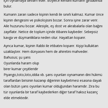
için oynamaya devam eder. Böylece kendini kumarın girdabında
bulur.
Kumarın zararı sadece kişinin kendi ile sınırlı kalmaz. Kumar önce
kişinin dengesini ve psikolojisini bozar. Sonra işine zarar verir.
Aile huzurunu bozar. Ailesiyle, eş dost ve akrabalarla olan bağını
zayıflatır. Netice de toplum içinde itibarını kaybeder. Sebepsiz
kavga ve düşmanlıklara neden olur. Hayattan koparır.
Ayrıca kumar, kişinin Rabbi ile irtibatını koparır. Kişiyi kulluktan
uzaklaştırır. Hem dünyasını hem de ahiretini mahveder.
Bahusus; şu şans
Oyunlarıda haram olup
birer kumar çeşitleridir
Piyango,toto,loto,iddia vb. şans oyunları oynamanın dini hükmü
taraflardan birisinin kazanıp diğerinin kaybetmesi esasına dayalı
olan bütün şans oyunları kumar olduğundan haramdır. Zira bu
tür oyunlarda bir taraf kaybederken diğer taraf haksız kazanç
elde etmektedir.