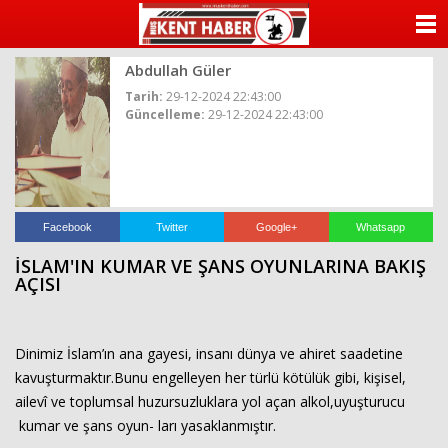
ANASAYFA
Abdullah Güler
KATEGORİLER
Tarih:
29-12-2024 22:43:00
Güncelleme:
29-12-2024 22:43:00
YAZARLAR
ANKETLER
FOTO GALERİ
Facebook
Twitter
Google+
Whatsapp
İSLAM'IN KUMAR VE ŞANS OYUNLARINA BAKIŞ
VİDEO GALERİ
AÇISI
KÜNYE
Dinimiz İslam’ın ana gayesi, insanı dünya ve ahiret saadetine
İLETİŞİM
kavuşturmaktır.Bunu engelleyen her türlü kötülük gibi, kişisel,
ailevî ve toplumsal huzursuzluklara yol açan alkol,uyuşturucu
kumar ve şans oyun- ları yasaklanmıştır.