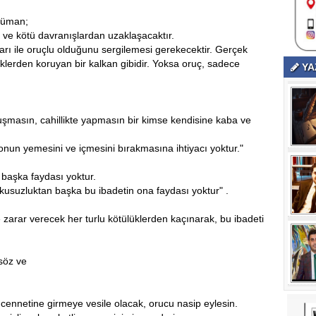
lüman;
z ve kötü davranışlardan uzaklaşacaktır.
rı ile oruçlu olduğunu sergilemesi gerekecektir. Gerçek
üklerden koruyan bir kalkan gibidir. Yoksa oruç, sadece
YA
uşmasın, cahillikte yapmasın bir kimse kendisine kaba ve
 onun yemesini ve içmesini bırakmasına ihtiyacı yoktur."
 başka faydası yoktur.
uykusuzluktan başka bu ibadetin ona faydası yoktur" .
 zarar verecek her turlu kötülüklerden kaçınarak, bu ibadeti
söz ve
ennetine girmeye vesile olacak, orucu nasip eylesin.