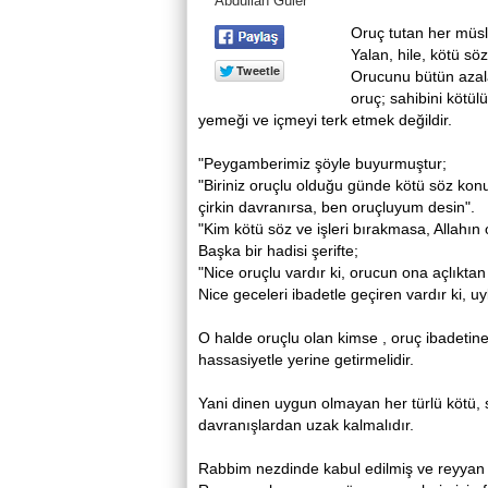
Abdullah Güler
Oruç tutan her müs
Yalan, hile, kötü sö
Orucunu bütün azala
oruç; sahibini kötül
yemeği ve içmeyi terk etmek değildir.
"Peygamberimiz şöyle buyurmuştur;
"Biriniz oruçlu olduğu günde kötü söz kon
çirkin davranırsa, ben oruçluyum desin".
"Kim kötü söz ve işleri bırakmasa, Allahın
Başka bir hadisi şerifte;
"Nice oruçlu vardır ki, orucun ona açlıktan
Nice geceleri ibadetle geçiren vardır ki, 
O halde oruçlu olan kimse , oruç ibadetine
hassasiyetle yerine getirmelidir.
Yani dinen uygun olmayan her türlü kötü, 
davranışlardan uzak kalmalıdır.
Rabbim nezdinde kabul edilmiş ve reyyan c