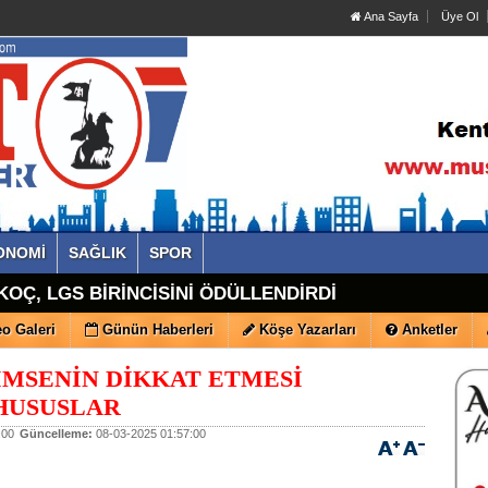
Ana Sayfa
Üye Ol
ONOMİ
SAĞLIK
SPOR
OÇ, LGS BİRİNCİSİNİ ÖDÜLLENDİRDİ
o Galeri
Günün Haberleri
Köşe Yazarları
Anketler
MSENİN DİKKAT ETMESİ
HUSUSLAR
:00
Güncelleme:
08-03-2025 01:57:00