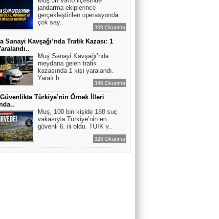
Muş’un Varto ilçesinde
jandarma ekiplerince
gerçekleştirilen operasyonda
çok say..
389 Okunma
a Sanayi Kavşağı’nda Trafik Kazası: 1
Yaralandı..
Muş Sanayi Kavşağı’nda
meydana gelen trafik
kazasında 1 kişi yaralandı.
Yaralı h..
349 Okunma
Güvenlikte Türkiye’nin Örnek İlleri
nda..
Muş, 100 bin kişide 188 suç
vakasıyla Türkiye’nin en
güvenli 6. ili oldu. TÜİK v..
326 Okunma