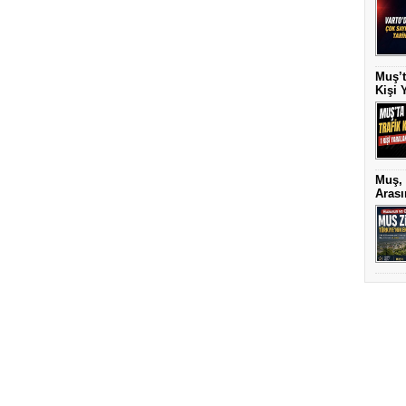
Muş’t
Kişi 
Muş, 
Arası