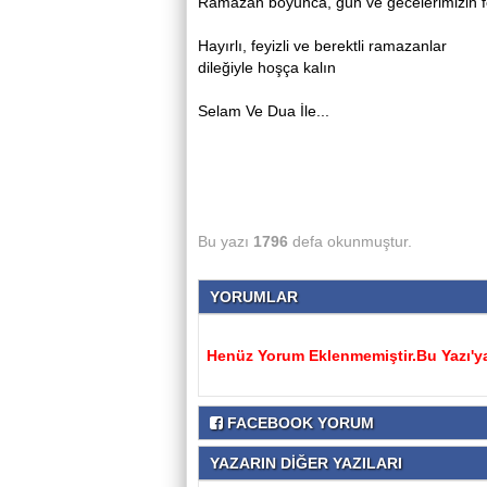
Ramazan boyunca, gün ve gecelerimizin fey
Hayırlı, feyizli ve berektli ramazanlar
dileğiyle hoşça kalın
Selam Ve Dua İle...
Bu yazı
1796
defa okunmuştur.
YORUMLAR
Henüz Yorum Eklenmemiştir.Bu Yazı'ya
FACEBOOK YORUM
YAZARIN DİĞER YAZILARI