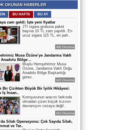
K OKUNAN HABERLER
ÜN
BU HAFTA
BU AY
aya zam geldi: İşte yeni fiyatlar
JTI sigara grubuna paket
başına 10 TL zam yapıldı. En
ucuz sigara 115 TL, en pah..
496 Okunma
ehrimiz Musa Özüne’ye Jandarma Vakfı
Anadolu Bölge ..
Muşlu Hemşehrimiz Musa
Özüne, Jandarma Vakfı Doğu
Anadolu Bölge Başkanlığı
görev..
420 Okunma
 Bir Çizikten Büyük Bir İyilik Hikâyesi:
 İş İnsan..
Komşusunun aracını farkında
olmadan çizen küçük kızının
davranışını cezaya değil..
415 Okunma
’da Silah Operasyonu: Çok Sayıda Silah,
mat ve Tar..