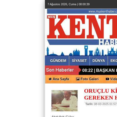
7 Ağustos 2026, Cuma | 08:00:39
GÜNDEM
SİYASET
DÜNYA
EK
BAŞKAN K
08:22 |
Ana Sayfa
Foto Galeri
Vide
ORUÇLU Kİ
GEREKEN 
Tarih:
08-03-2025 01:57