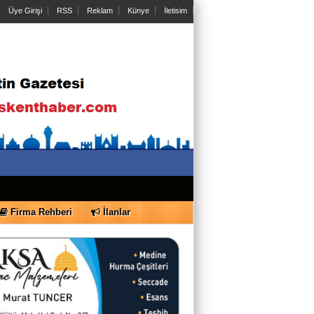
Fırat Demir
Üye Girişi
RSS
Reklam
Künye
İletisim
O Sesler Hâlâ Kulaklarımda
Taylan Özkan
Romantizmal Ağrı
Yusuf Özgür Bülbül
Yereldeki Görünmez Zehir: Kötüleme
Sanatı
Didem Akpolat
Firma Rehberi
İlanlar
Boyun ağrısı yaşayan bireylerin dikkat
etmesi gerekenler ve fizik tedavi süreci
Abdullah Güler
KAİNAT BİR KİTAB VE DOĞAYI
KORUMAK BİZE EMANETTİR !!!