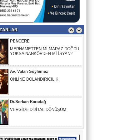
PENCERE
MERHAMETTEN Mİ MARAZ DOĞDU
YOKSA NANKÖRDEN Mİ İSYAN?
ZARLAR
Av. Vatan Söylemez
ONLİNE DOLANDIRICILIK
Dr.Serkan Karadağ
VERGİDE DİJİTAL DÖNÜŞÜM
Güler Başkaya
İnsanlığın İflası: Herkesin Birbirini
“Harcanabilir” Sandığı O Yer
Fırat Demir