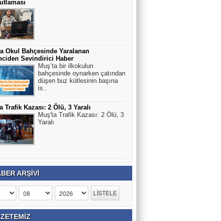
utlaması
a Okul Bahçesinde Yaralanan
ciden Sevindirici Haber
Muş’ta bir ilkokulun
bahçesinde oynarken çatından
düşen buz kütlesinin başına
is..
a Trafik Kazası: 2 Ölü, 3 Yaralı
Muş'ta Trafik Kazası: 2 Ölü, 3
Yaralı
BER ARŞİVİ
ZETEMİZ