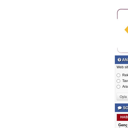
AN
Web si
Re
Tav
Ara
SO
HAB
Genç 