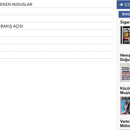
REKEN HUSUSLAR
ÇO
BUG
Sigar
BAKIŞ AÇISI
Hemş
Doğu 
Küçük
Muşlu
Varto
Mühim