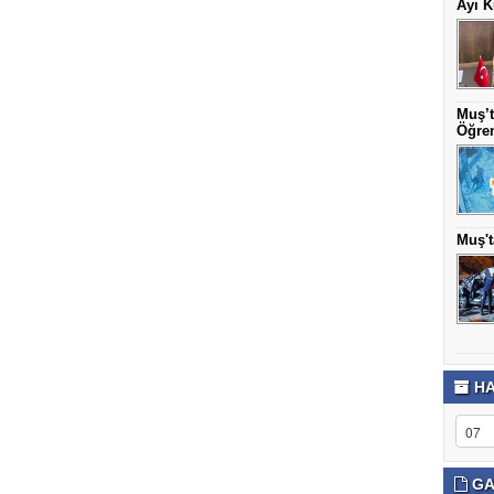
Ayı K
Muş’t
Öğren
Muş't
HA
GA