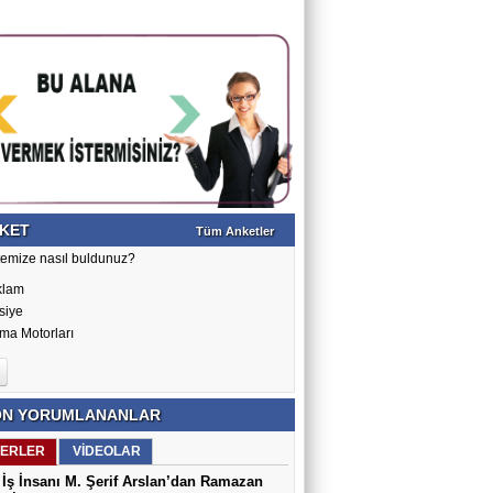
KET
Tüm Anketler
temize nasıl buldunuz?
klam
siye
ma Motorları
N YORUMLANANLAR
ERLER
VİDEOLAR
İş İnsanı M. Şerif Arslan’dan Ramazan