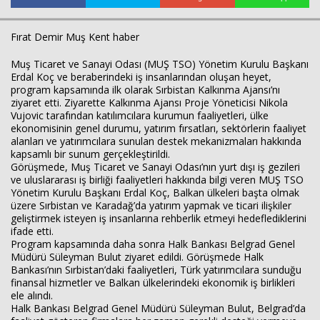
Fırat Demir Muş Kent haber
Muş Ticaret ve Sanayi Odası (MUŞ TSO) Yönetim Kurulu Başkanı
Erdal Koç ve beraberindeki iş insanlarından oluşan heyet,
program kapsamında ilk olarak Sırbistan Kalkınma Ajansı’nı
ziyaret etti. Ziyarette Kalkınma Ajansı Proje Yöneticisi Nikola
Vujovic tarafından katılımcılara kurumun faaliyetleri, ülke
ekonomisinin genel durumu, yatırım fırsatları, sektörlerin faaliyet
alanları ve yatırımcılara sunulan destek mekanizmaları hakkında
kapsamlı bir sunum gerçekleştirildi.
Görüşmede, Muş Ticaret ve Sanayi Odası’nın yurt dışı iş gezileri
Haberin Doğru Adresi.
ve uluslararası iş birliği faaliyetleri hakkında bilgi veren MUŞ TSO
Yönetim Kurulu Başkanı Erdal Koç, Balkan ülkeleri başta olmak
üzere Sırbistan ve Karadağ’da yatırım yapmak ve ticari ilişkiler
geliştirmek isteyen iş insanlarına rehberlik etmeyi hedeflediklerini
ifade etti.
Program kapsamında daha sonra Halk Bankası Belgrad Genel
Müdürü Süleyman Bulut ziyaret edildi. Görüşmede Halk
Bankası’nın Sırbistan’daki faaliyetleri, Türk yatırımcılara sunduğu
finansal hizmetler ve Balkan ülkelerindeki ekonomik iş birlikleri
ele alındı.
Halk Bankası Belgrad Genel Müdürü Süleyman Bulut, Belgrad’da