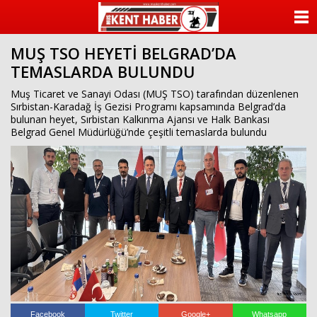
ANASAYFA
MUŞ TSO HEYETİ BELGRAD’DA
KATEGORİLER
TEMASLARDA BULUNDU
YAZARLAR
Muş Ticaret ve Sanayi Odası (MUŞ TSO) tarafından düzenlenen
Sırbistan-Karadağ İş Gezisi Programı kapsamında Belgrad’da
bulunan heyet, Sırbistan Kalkınma Ajansı ve Halk Bankası
ANKETLER
Belgrad Genel Müdürlüğü’nde çeşitli temaslarda bulundu
FOTO GALERİ
VİDEO GALERİ
KÜNYE
İLETİŞİM
Facebook
Twitter
Google+
Whatsapp