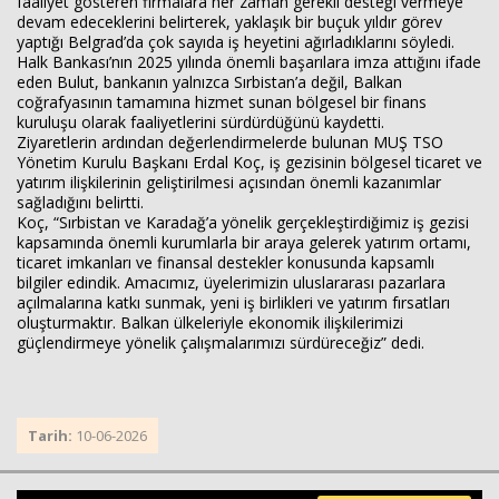
faaliyet gösteren firmalara her zaman gerekli desteği vermeye
devam edeceklerini belirterek, yaklaşık bir buçuk yıldır görev
yaptığı Belgrad’da çok sayıda iş heyetini ağırladıklarını söyledi.
Halk Bankası’nın 2025 yılında önemli başarılara imza attığını ifade
eden Bulut, bankanın yalnızca Sırbistan’a değil, Balkan
coğrafyasının tamamına hizmet sunan bölgesel bir finans
kuruluşu olarak faaliyetlerini sürdürdüğünü kaydetti.
Ziyaretlerin ardından değerlendirmelerde bulunan MUŞ TSO
Yönetim Kurulu Başkanı Erdal Koç, iş gezisinin bölgesel ticaret ve
yatırım ilişkilerinin geliştirilmesi açısından önemli kazanımlar
sağladığını belirtti.
Koç, “Sırbistan ve Karadağ’a yönelik gerçekleştirdiğimiz iş gezisi
kapsamında önemli kurumlarla bir araya gelerek yatırım ortamı,
ticaret imkanları ve finansal destekler konusunda kapsamlı
bilgiler edindik. Amacımız, üyelerimizin uluslararası pazarlara
açılmalarına katkı sunmak, yeni iş birlikleri ve yatırım fırsatları
oluşturmaktır. Balkan ülkeleriyle ekonomik ilişkilerimizi
güçlendirmeye yönelik çalışmalarımızı sürdüreceğiz” dedi.
Tarih:
10-06-2026