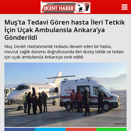
ANASAYFA
Muş’ta Tedavi Gören hasta İleri Tetkik
KATEGORİLER
İçin Uçak Ambulansla Ankara’ya
Gönderildi
YAZARLAR
Muş Devlet Hastanesinde tedavisi devam eden bir hasta,
ANKETLER
mevcut sağlık durumu doğrultusunda ileri düzey tetkik ve tedavi
için uçak ambulansla Ankara’ya sevk edildi.
FOTO GALERİ
VİDEO GALERİ
KÜNYE
İLETİŞİM