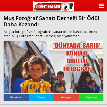
ANASAYFA
Muş Fotoğraf Sanatı Derneği Bir Ödül
KATEGORİLER
Daha Kazandı
YAZARLAR
Muş’ta fotoğraf ve fotoğrafçılık sanatı olarak başarılara imza
atan Muş Fotoğraf Sanatı Derneği yine yanıltmadı.
ANKETLER
FOTO GALERİ
VİDEO GALERİ
KÜNYE
İLETİŞİM
Facebook
Twitter
Google+
Whatsapp