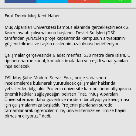
Fırat Demir Muş Kent Haber
Muş Alparslan Üniversitesi kampüs alanında gerçekleştirilecek 2.
Kısım İnşaatı çalışmalarına başlandı. Devlet Su İşleri (DSİ)
tarafından yürütülen proje kapsamında kampüsün altyapısının
güçlendirilmesi ve taşkın risklerinin azaltılması hedefleniyor.
Çalışmalar çerçevesinde 6 adet menfez, 530 metre dere ıslahı, U
tipi betonarme kanal, korkuluk imalatları ve çeşitli sanat yapıları
inşa edilecek.
Haberin Doğru Adresi.
DSİ Muş Şube Müdürü Servet Fırat, proje sahasında
incelemelerde bulunarak yürütülecek çalışmalar hakkında
yetkililerden bilgi aldı. Projenin üniversite kampüsünün altyapısına
önemli katkılar sağlayacağını belirten Fırat, “Muş Alparslan
Üniversitemizin daha güvenli ve modern bir altyapıya kavuşması
için çalışmalarımıza başladık. Projenin planlanan sürede
tamamlanarak öğrencilerimize, üniversitemize ve ilimize hayırlı
olmasını diliyoruz.” dedi.