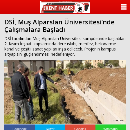
ANASAYFA
DSİ, Muş Alparslan Üniversitesi’nde
KATEGORİLER
Çalışmalara Başladı
YAZARLAR
DSİ tarafından Muş Alparslan Üniversitesi kampüsünde başlatılan
2. Kısım İnşaatı kapsamında dere ıslahı, menfez, betonarme
kanal ve çeşitli sanat yapıları inşa edilecek. Projenin kampüs
ANKETLER
altyapısını güçlendirmesi hedefleniyor.
FOTO GALERİ
VİDEO GALERİ
KÜNYE
İLETİŞİM
Facebook
Twitter
Google+
Whatsapp