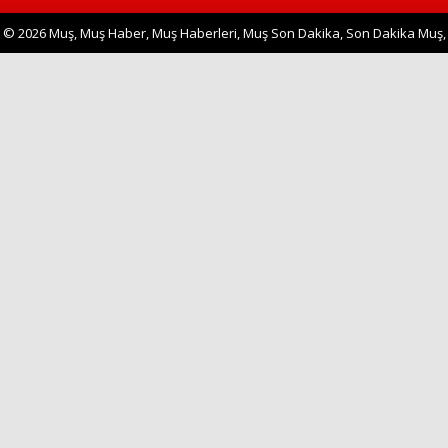
© 2026 Muş, Muş Haber, Muş Haberleri, Muş Son Dakika, Son Dakika Muş,
Muş Ken
Haberin Doğru Adresi.