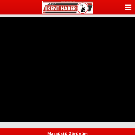
ANASAYFA
KATEGORİLER
YAZARLAR
ANKETLER
FOTO GALERİ
VİDEO GALERİ
KÜNYE
İLETİŞİM
Masaüstü Görünüm