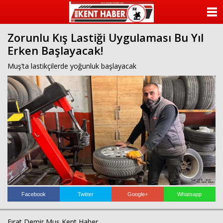
ANASAYFA
Zorunlu Kış Lastiği Uygulaması Bu Yıl
KATEGORİLER
Erken Başlayacak!
YAZARLAR
Muş’ta lastikçilerde yoğunluk başlayacak
ANKETLER
FOTO GALERİ
VİDEO GALERİ
KÜNYE
İLETİŞİM
Facebook
Twitter
Google+
Whatsapp
Fırat Demir Muş Kent Haber