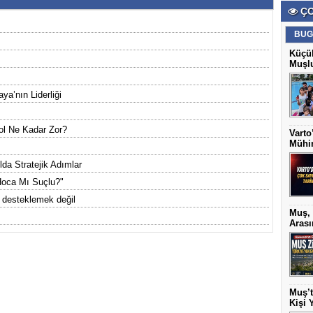
ÇO
BUG
Küçük
Muşlu
a’nın Liderliği
Yol Ne Kadar Zor?
Varto
Mühim
da Stratejik Adımlar
Hoca Mı Suçlu?"
 desteklemek değil
Muş, 
Arası
Muş’t
Kişi 