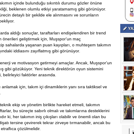
takımın içinde bulunduğu sıkıntılı durumu gözler önüne
kliği, beklenen olumlu etkiyi yaratamamış gibi görünüyor.
ürecin detaylı bir şekilde ele alınmasını ve sorunların
bekliyor.
YA
da aldığı sonuçlar, taraftarları endişelendiren bir trend
önerileri geliştirmek için, Muşspor'un maç
ip sahalarda yaşanan puan kayıpları, o muhteşem takımın
şındaki iddiasını zayıflatmış gibi görünüyor.
ir enerji ve motivasyon getirmeyi amaçlar. Ancak, Muşspor'un
 gibi gözüküyor. Yeni teknik direktörün oyun sistemini
 belirleyici faktörler arasında.
 anlamak için, takım içi dinamiklerin yanı sıra taktiksel ve
.
teknik ekip ve yönetim birlikte hareket etmeli, takımın
tarlar, bu süreçte sabırlı olmalı ve takımlarına desteklerini
r ki, her takımın iniş çıkışları olabilir ve önemli olan bu
dişatı tersine çevirerek tekrar zirveye tırmanabilir, ancak bu
etraflıca çözülmelidir.