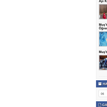
Ayı K
Muş’t
Öğren
Muş't
HA
GA