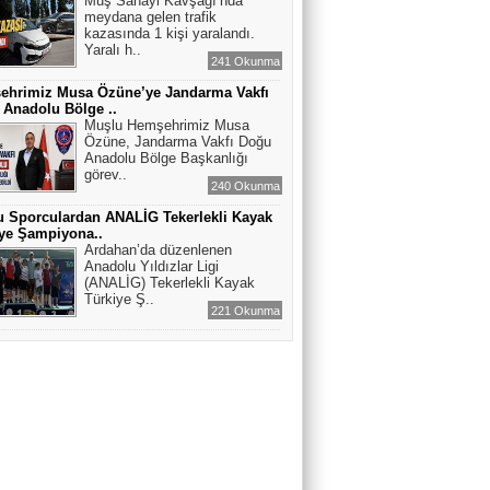
Muş Sanayi Kavşağı’nda
meydana gelen trafik
kazasında 1 kişi yaralandı.
Yaralı h..
241 Okunma
ehrimiz Musa Özüne’ye Jandarma Vakfı
Anadolu Bölge ..
Muşlu Hemşehrimiz Musa
Özüne, Jandarma Vakfı Doğu
Anadolu Bölge Başkanlığı
görev..
240 Okunma
 Sporculardan ANALİG Tekerlekli Kayak
ye Şampiyona..
Ardahan’da düzenlenen
Anadolu Yıldızlar Ligi
(ANALİG) Tekerlekli Kayak
Türkiye Ş..
221 Okunma