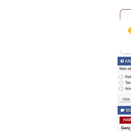
AN
Web si
Re
Tav
Ara
SO
HAB
Genç 