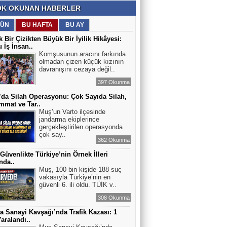
K OKUNAN HABERLER
ÜN
BU HAFTA
BU AY
 Bir Çizikten Büyük Bir İyilik Hikâyesi:
 İş İnsan..
Komşusunun aracını farkında
olmadan çizen küçük kızının
davranışını cezaya değil..
397 Okunma
’da Silah Operasyonu: Çok Sayıda Silah,
mat ve Tar..
Muş’un Varto ilçesinde
jandarma ekiplerince
gerçekleştirilen operasyonda
çok say..
362 Okunma
Güvenlikte Türkiye’nin Örnek İlleri
nda..
Muş, 100 bin kişide 188 suç
vakasıyla Türkiye’nin en
güvenli 6. ili oldu. TÜİK v..
308 Okunma
a Sanayi Kavşağı’nda Trafik Kazası: 1
Yaralandı..