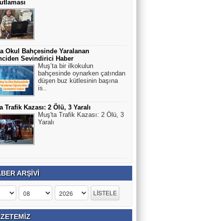
utlaması
a Okul Bahçesinde Yaralanan
ciden Sevindirici Haber
Muş’ta bir ilkokulun
bahçesinde oynarken çatından
düşen buz kütlesinin başına
is..
a Trafik Kazası: 2 Ölü, 3 Yaralı
Muş'ta Trafik Kazası: 2 Ölü, 3
Yaralı
BER ARŞİVİ
ZETEMİZ