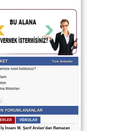
KET
Tüm Anketler
temize nasıl buldunuz?
klam
siye
ma Motorları
N YORUMLANANLAR
ERLER
VİDEOLAR
İş İnsanı M. Şerif Arslan’dan Ramazan