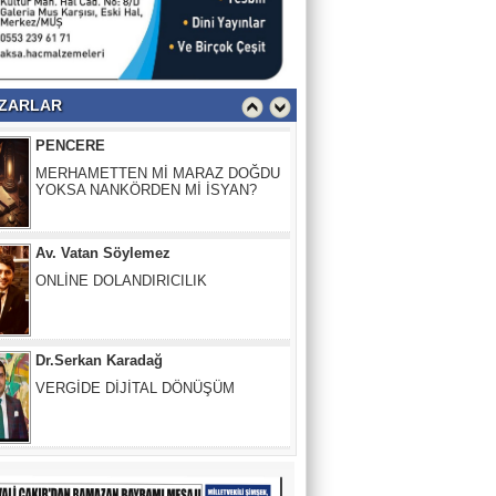
PENCERE
MERHAMETTEN Mİ MARAZ DOĞDU
YOKSA NANKÖRDEN Mİ İSYAN?
ZARLAR
Av. Vatan Söylemez
ONLİNE DOLANDIRICILIK
Dr.Serkan Karadağ
VERGİDE DİJİTAL DÖNÜŞÜM
Güler Başkaya
İnsanlığın İflası: Herkesin Birbirini
“Harcanabilir” Sandığı O Yer
Fırat Demir