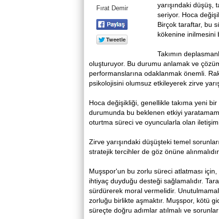
yarışındaki düşüş, 
Fırat Demir
seriyor. Hoca değişi
Birçok taraftar, bu s
kökenine inilmesini 
Takımın deplasmanlar
oluşturuyor. Bu durumu anlamak ve çözüm 
performanslarına odaklanmak önemli. Rak
psikolojisini olumsuz etkileyerek zirve yarı
Hoca değişikliği, genellikle takıma yeni b
durumunda bu beklenen etkiyi yaratamamış
oturtma süreci ve oyuncularla olan iletişimi,
Zirve yarışındaki düşüşteki temel sorunları
stratejik tercihler de göz önüne alınmalıdır
Muşspor'un bu zorlu süreci atlatması için, 
ihtiyaç duyduğu desteği sağlamalıdır. Taraf
sürdürerek moral vermelidir. Unutulmamalıdı
zorluğu birlikte aşmaktır. Muşspor, kötü gi
süreçte doğru adımlar atılmalı ve sorunlar 