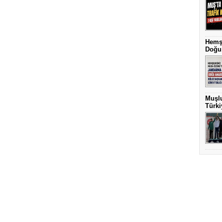
Hemş
Doğu 
Muşlu
Türki