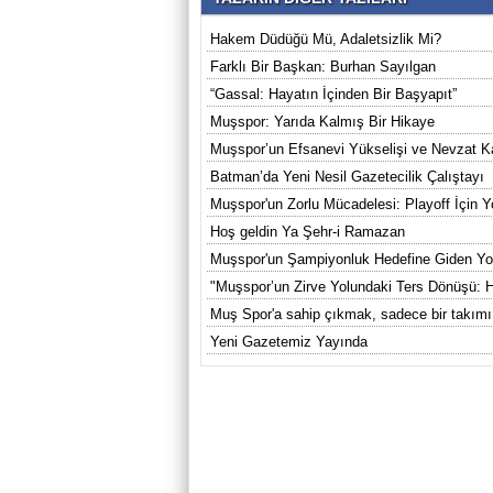
Hakem Düdüğü Mü, Adaletsizlik Mi?
Farklı Bir Başkan: Burhan Sayılgan
“Gassal: Hayatın İçinden Bir Başyapıt”
Muşspor: Yarıda Kalmış Bir Hikaye
Muşspor’un Efsanevi Yükselişi ve Nevzat Kay
Batman’da Yeni Nesil Gazetecilik Çalıştayı
Muşspor'un Zorlu Mücadelesi: Playoff İçin 
Hoş geldin Ya Şehr-i Ramazan
Muşspor'un Şampiyonluk Hedefine Giden Yol
"Muşspor’un Zirve Yolundaki Ters Dönüşü: 
Muş Spor'a sahip çıkmak, sadece bir takımı
Yeni Gazetemiz Yayında