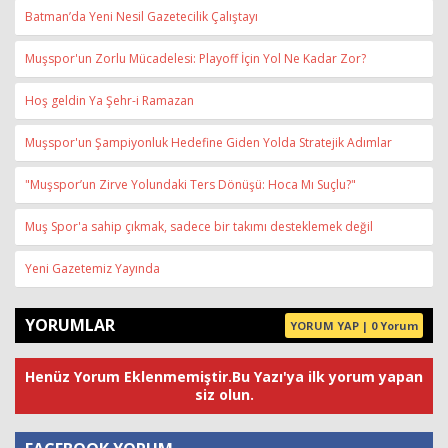
Batman’da Yeni Nesil Gazetecilik Çalıştayı
Muşspor'un Zorlu Mücadelesi: Playoff İçin Yol Ne Kadar Zor?
Hoş geldin Ya Şehr-i Ramazan
Muşspor'un Şampiyonluk Hedefine Giden Yolda Stratejik Adımlar
"Muşspor’un Zirve Yolundaki Ters Dönüşü: Hoca Mı Suçlu?"
Muş Spor'a sahip çıkmak, sadece bir takımı desteklemek değil
Yeni Gazetemiz Yayında
YORUMLAR
YORUM YAP | 0 Yorum
Henüz Yorum Eklenmemiştir.Bu Yazı'ya ilk yorum yapan
siz olun.