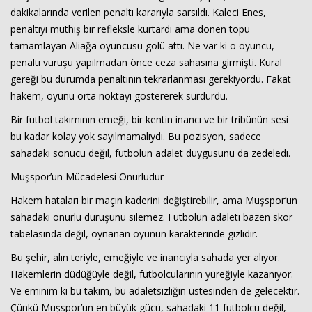
dakikalarında verilen penaltı kararıyla sarsıldı. Kaleci Enes,
penaltıyı müthiş bir refleksle kurtardı ama dönen topu
tamamlayan Aliağa oyuncusu golü attı. Ne var ki o oyuncu,
penaltı vuruşu yapılmadan önce ceza sahasına girmişti. Kural
gereği bu durumda penaltının tekrarlanması gerekiyordu. Fakat
hakem, oyunu orta noktayı göstererek sürdürdü.
Bir futbol takımının emeği, bir kentin inancı ve bir tribünün sesi
bu kadar kolay yok sayılmamalıydı. Bu pozisyon, sadece
sahadaki sonucu değil, futbolun adalet duygusunu da zedeledi.
Muşspor’un Mücadelesi Onurludur
Hakem hataları bir maçın kaderini değiştirebilir, ama Muşspor’un
sahadaki onurlu duruşunu silemez. Futbolun adaleti bazen skor
tabelasında değil, oynanan oyunun karakterinde gizlidir.
Bu şehir, alın teriyle, emeğiyle ve inancıyla sahada yer alıyor.
Hakemlerin düdüğüyle değil, futbolcularının yüreğiyle kazanıyor.
Ve eminim ki bu takım, bu adaletsizliğin üstesinden de gelecektir.
Çünkü Muşspor’un en büyük gücü, sahadaki 11 futbolcu değil,