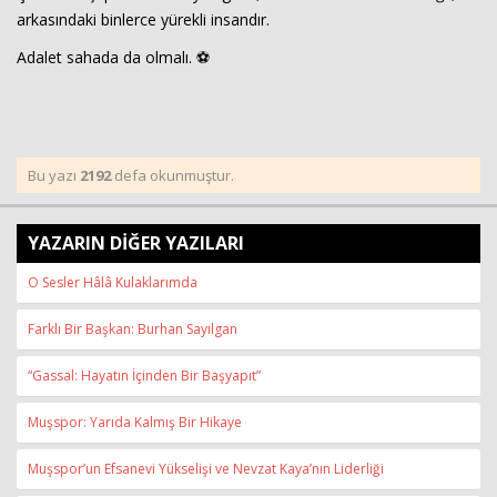
arkasındaki binlerce yürekli insandır.
Adalet sahada da olmalı. ⚽
Bu yazı
2192
defa okunmuştur.
YAZARIN DİĞER YAZILARI
O Sesler Hâlâ Kulaklarımda
Farklı Bir Başkan: Burhan Sayılgan
“Gassal: Hayatın İçinden Bir Başyapıt”
Muşspor: Yarıda Kalmış Bir Hikaye
Muşspor’un Efsanevi Yükselişi ve Nevzat Kaya’nın Liderliği