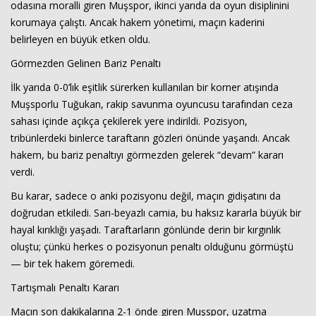
odasına moralli giren Muşspor, ikinci yarıda da oyun disiplinini
korumaya çalıştı. Ancak hakem yönetimi, maçın kaderini
belirleyen en büyük etken oldu.
Görmezden Gelinen Bariz Penaltı
İlk yarıda 0-0’lık eşitlik sürerken kullanılan bir korner atışında
Muşsporlu Tuğukan, rakip savunma oyuncusu tarafından ceza
sahası içinde açıkça çekilerek yere indirildi. Pozisyon,
tribünlerdeki binlerce taraftarın gözleri önünde yaşandı. Ancak
hakem, bu bariz penaltıyı görmezden gelerek “devam” kararı
Haberin Doğru Adresi.
verdi.
Bu karar, sadece o anki pozisyonu değil, maçın gidişatını da
doğrudan etkiledi. Sarı-beyazlı camia, bu haksız kararla büyük bir
hayal kırıklığı yaşadı. Taraftarların gönlünde derin bir kırgınlık
oluştu; çünkü herkes o pozisyonun penaltı olduğunu görmüştü
— bir tek hakem göremedi.
Tartışmalı Penaltı Kararı
Maçın son dakikalarına 2-1 önde giren Muşspor, uzatma