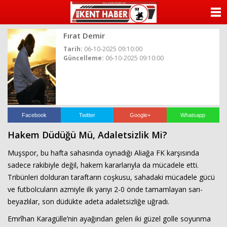
ANASAYFA
Fırat Demir
KATEGORİLER
Tarih:
06-10-2025 09:10:00
Güncelleme:
06-10-2025 09:10:00
YAZARLAR
ANKETLER
FOTO GALERİ
Facebook
Twitter
Google+
Whatsapp
Hakem Düdüğü Mü, Adaletsizlik Mi?
VİDEO GALERİ
Muşspor, bu hafta sahasında oynadığı Aliağa FK karşısında
KÜNYE
sadece rakibiyle değil, hakem kararlarıyla da mücadele etti.
Tribünleri dolduran taraftarın coşkusu, sahadaki mücadele gücü
İLETİŞİM
ve futbolcuların azmiyle ilk yarıyı 2-0 önde tamamlayan sarı-
beyazlılar, son düdükte adeta adaletsizliğe uğradı.
Emrîhan Karagülle’nin ayağından gelen iki güzel golle soyunma