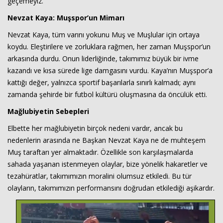
geçemeyiz.
Nevzat Kaya: Muşspor’un Mimarı
Nevzat Kaya, tüm varını yokunu Muş ve Muşlular için ortaya
koydu. Eleştirilere ve zorluklara rağmen, her zaman Muşspor’un
arkasında durdu. Onun liderliğinde, takımımız büyük bir ivme
kazandı ve kısa sürede lige damgasını vurdu. Kaya’nın Muşspor’a
kattığı değer, yalnızca sportif başarılarla sınırlı kalmadı; aynı
zamanda şehirde bir futbol kültürü oluşmasına da öncülük etti.
Mağlubiyetin Sebepleri
Haberin Doğru Adresi.
Elbette her mağlubiyetin birçok nedeni vardır, ancak bu
nedenlerin arasında ne Başkan Nevzat Kaya ne de muhteşem
Muş taraftarı yer almaktadır. Özellikle son karşılaşmalarda
sahada yaşanan istenmeyen olaylar, bize yönelik hakaretler ve
tezahüratlar, takımımızın moralini olumsuz etkiledi. Bu tür
olayların, takımımızın performansını doğrudan etkilediği aşikardır.