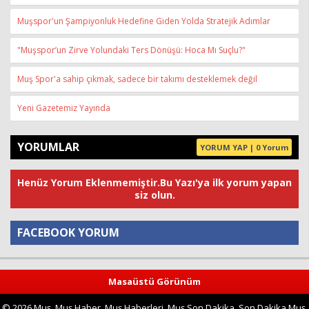
Muşspor'un Şampiyonluk Hedefine Giden Yolda Stratejik Adımlar
"Muşspor’un Zirve Yolundaki Ters Dönüşü: Hoca Mı Suçlu?"
Muş Spor'a sahip çıkmak, sadece bir takımı desteklemek değil
Yeni Gazetemiz Yayında
YORUMLAR
YORUM YAP | 0 Yorum
Henüz Yorum Eklenmemiştir.Bu Yazı'ya ilk yorum yapan
siz olun.
FACEBOOK YORUM
Yorum
Masaüstü Görünüm
© 2026 Muş, Muş Haber, Muş Haberleri, Muş Son Dakika, Son Dakika Muş,