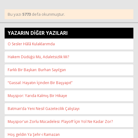
Bu yazı
5773
defa okunmuştur.
YAZARIN DİĞER YAZILARI
O Sesler Hâlâ Kulaklarımda
Hakem Düdüğü Mü, Adaletsizlik Mi?
Farklı Bir Başkan: Burhan Sayılgan
“Gassal: Hayatın İçinden Bir Başyapıt”
Muşspor: Yarıda Kalmış Bir Hikaye
Batman’da Yeni Nesil Gazetecilik Çalıştayı
Muşspor'un Zorlu Mücadelesi: Playoff İçin Yol Ne Kadar Zor?
Hoş geldin Ya Şehr-i Ramazan