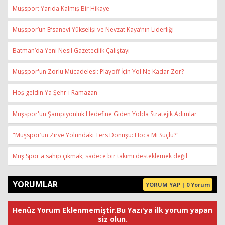
Muşspor: Yarıda Kalmış Bir Hikaye
Muşspor’un Efsanevi Yükselişi ve Nevzat Kaya’nın Liderliği
Batman’da Yeni Nesil Gazetecilik Çalıştayı
Muşspor'un Zorlu Mücadelesi: Playoff İçin Yol Ne Kadar Zor?
Hoş geldin Ya Şehr-i Ramazan
Muşspor'un Şampiyonluk Hedefine Giden Yolda Stratejik Adımlar
"Muşspor’un Zirve Yolundaki Ters Dönüşü: Hoca Mı Suçlu?"
Muş Spor'a sahip çıkmak, sadece bir takımı desteklemek değil
YORUMLAR
YORUM YAP | 0 Yorum
Henüz Yorum Eklenmemiştir.Bu Yazı'ya ilk yorum yapan
siz olun.