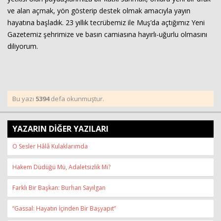
ve alan açmak, yön gösterip destek olmak amacıyla yayın
hayatına başladık. 23 yıllık tecrübemiz ile Muş’da açtığımız Yeni
Gazetemiz şehrimize ve basın camiasına hayırlı-uğurlu olmasını
diliyorum.
Bu yazı
5394
defa okunmuştur.
Haberin Doğru Adresi.
YAZARIN DİĞER YAZILARI
O Sesler Hâlâ Kulaklarımda
Hakem Düdüğü Mü, Adaletsizlik Mi?
Farklı Bir Başkan: Burhan Sayılgan
“Gassal: Hayatın İçinden Bir Başyapıt”