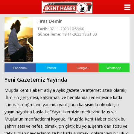
ANASAYFA
Fırat Demir
KATEGORİLER
Tarih:
07-11-2023 10:59:00
Güncelleme:
19-11-2023 18:21:00
YAZARLAR
ANKETLER
FOTO GALERİ
Facebook
Twitter
Google+
Whatsapp
Yeni Gazetemiz Yayında
VİDEO GALERİ
Muş’da Kent Haber” adıyla Aylık gazete ve internet sitesi olarak;
KÜNYE
İlimizin gelişmesi, kalkınması ve her alanda ilerlemesine katkı
sunmak, doğruların yanında yanlışların karşısında olmak için
İLETİŞİM
yayın hayatına başladık “Yayın ilkemizin merkezine Muş ve
Muşlunun menfaatlerini koyduk. “Muş’da Kent Haber olarak bu
şehrin sesi ve nefesi olmak için çıktık bu yola. şehre dair sözü ve
yetkisi olan paydaşlarımıza bir katkı sunmak, onlara yeni bir ufuk