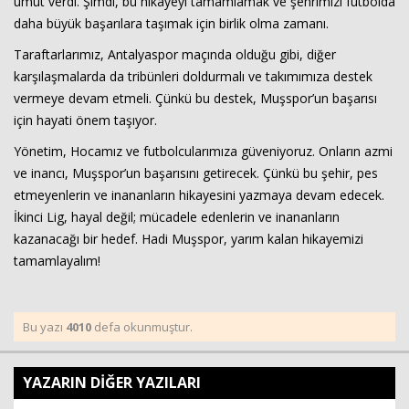
umut verdi. Şimdi, bu hikayeyi tamamlamak ve şehrimizi futbolda
daha büyük başarılara taşımak için birlik olma zamanı.
Taraftarlarımız, Antalyaspor maçında olduğu gibi, diğer
karşılaşmalarda da tribünleri doldurmalı ve takımımıza destek
vermeye devam etmeli. Çünkü bu destek, Muşspor’un başarısı
için hayati önem taşıyor.
Yönetim, Hocamız ve futbolcularımıza güveniyoruz. Onların azmi
ve inancı, Muşspor’un başarısını getirecek. Çünkü bu şehir, pes
etmeyenlerin ve inananların hikayesini yazmaya devam edecek.
İkinci Lig, hayal değil; mücadele edenlerin ve inananların
kazanacağı bir hedef. Hadi Muşspor, yarım kalan hikayemizi
tamamlayalım!
Bu yazı
4010
defa okunmuştur.
YAZARIN DİĞER YAZILARI