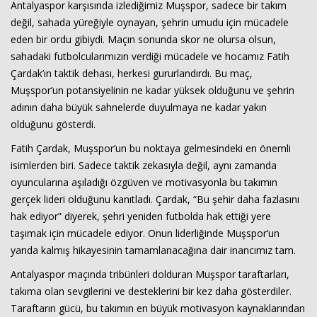
Antalyaspor karşısında izlediğimiz Muşspor, sadece bir takım
değil, sahada yüreğiyle oynayan, şehrin umudu için mücadele
eden bir ordu gibiydi. Maçın sonunda skor ne olursa olsun,
sahadaki futbolcularımızın verdiği mücadele ve hocamız Fatih
Çardak’ın taktik dehası, herkesi gururlandırdı. Bu maç,
Muşspor’un potansiyelinin ne kadar yüksek olduğunu ve şehrin
adının daha büyük sahnelerde duyulmaya ne kadar yakın
olduğunu gösterdi.
Fatih Çardak, Muşspor’un bu noktaya gelmesindeki en önemli
isimlerden biri. Sadece taktik zekasıyla değil, aynı zamanda
Haberin Doğru Adresi.
oyuncularına aşıladığı özgüven ve motivasyonla bu takımın
gerçek lideri olduğunu kanıtladı. Çardak, “Bu şehir daha fazlasını
hak ediyor” diyerek, şehri yeniden futbolda hak ettiği yere
taşımak için mücadele ediyor. Onun liderliğinde Muşspor’un
yarıda kalmış hikayesinin tamamlanacağına dair inancımız tam.
Antalyaspor maçında tribünleri dolduran Muşspor taraftarları,
takıma olan sevgilerini ve desteklerini bir kez daha gösterdiler.
Taraftarın gücü, bu takımın en büyük motivasyon kaynaklarından