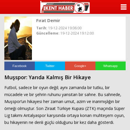
ANASAYFA
Fırat Demir
KATEGORİLER
Tarih:
19-12-2024 19:06:00
Güncelleme:
19-12-2024 19:12:00
YAZARLAR
ANKETLER
FOTO GALERİ
Facebook
Twitter
Google+
Whatsapp
Muşspor: Yarıda Kalmış Bir Hikaye
VİDEO GALERİ
Futbol, sadece bir oyun değil; aynı zamanda bir tutku, bir
KÜNYE
mücadele ve bir şehrin ruhunu yansıtan bir sahne. Bu sahnede,
Muşspor’un hikayesi her zaman umut, azim ve inanmışlığın bir
İLETİŞİM
örneği olmuştur. Son Ziraat Türkiye Kupası (ZTK) maçında Süper
Lig takımı Antalyaspor karşısında ortaya konan muhteşem oyun,
bu hikayenin ne denli güçlü olduğunu bir kez daha gösterdi.