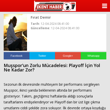
ANASAYFA
Fırat Demir
KATEGORİLER
Tarih:
12-04-2024 08:41:00
Güncelleme:
12-04-2024 08:41:00
YAZARLAR
ANKETLER
FOTO GALERİ
Facebook
Twitter
Google+
Whatsapp
Muşspor'un Zorlu Mücadelesi: Playoff İçin Yol
VİDEO GALERİ
Ne Kadar Zor?
KÜNYE
Sezonun ilk devresinde muhteşem bir performans sergileyen
Muşspor, ikinci yarıda beklenenin altında bir performans
İLETİŞİM
gösteriyor. Takım, geçtiğimiz haftalarda aldığı sonuçlarla
taraftarlarını endişelendiriyor ve Playoff dan bir üst lige çıkma
umutlarını ciddi şekilde zora sokuyor. İlk devrede ortaya koyduğu