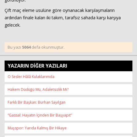
Çift maç eleme usulüne göre oynanacak karşılaşmaların
ardından finale kalan iki takım, tarafsız sahada karşı karşıya
gelecek.
Bu yazı
5064
defa okunmuştur.
YAZARIN DİĞER YAZILARI
O Sesler Hâlâ Kulaklarımda
Hakem Düdüğü Mü, Adaletsizlik Mi?
Farklı Bir Başkan: Burhan Sayılgan
“Gassal: Hayatın İçinden Bir Başyapıt”
Muşspor: Yarıda Kalmış Bir Hikaye