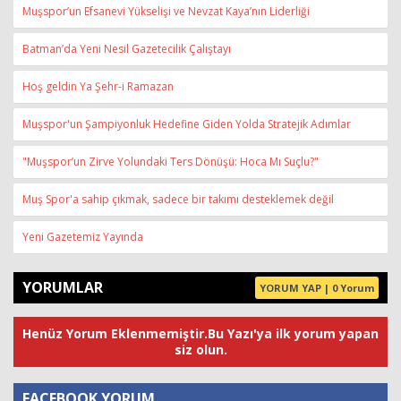
Muşspor’un Efsanevi Yükselişi ve Nevzat Kaya’nın Liderliği
Batman’da Yeni Nesil Gazetecilik Çalıştayı
Hoş geldin Ya Şehr-i Ramazan
Muşspor'un Şampiyonluk Hedefine Giden Yolda Stratejik Adımlar
"Muşspor’un Zirve Yolundaki Ters Dönüşü: Hoca Mı Suçlu?"
Muş Spor'a sahip çıkmak, sadece bir takımı desteklemek değil
Yeni Gazetemiz Yayında
YORUMLAR
YORUM YAP | 0 Yorum
Henüz Yorum Eklenmemiştir.Bu Yazı'ya ilk yorum yapan
siz olun.
FACEBOOK YORUM