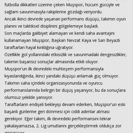
futbolla dikkatleri üzerine çeken Muşspor, hücum gücüyle ve
sağlam savunmasıyla rakiplerine gözdağı veriyordu.
Ancak ikinci devrede yaşanan performans düşüşü, takımın oyun
planını ve taktiksel disiplinini gölgelemeye başladı.
Son maçlarda galibiyet alamayan ve kendi saha avantajını
kullanamayan Muşspor, Başkan Nevzat Kaya ve Sarı Beyazlı
taraftarları hayal kırıklığına uğratıyor.
Özellikle gol yollarındaki etkisizlik ve savunmadaki dengesizlikler,
takımın başarısız sonuçlar almasında etkili oluyor.
Muşspor'un ilk devredeki muhteşem performansıyla
Haberin Doğru Adresi.
kıyaslandığında, ikinci yarıdaki düşüşü anlamak güç olmuyor.
Takımın saha içindeki organizasyonunda ve oyuncu
performanslarında belirgin bir düşüş yaşanıyor, bu da sonuçlara
olumsuz şekilde yansıyor.
Taraftarların endişeli bekleyişi devam ederken, Muşspor'un eski
başarılı günlerine geri dönmesi için ciddi adımlar atması
gerekiyor. Eğer takım, ilk devredeki performansını tekrar
yakalayamazsa, 2. Lig umutlarını gerçekleştirmek oldukça zor
görünüyor.