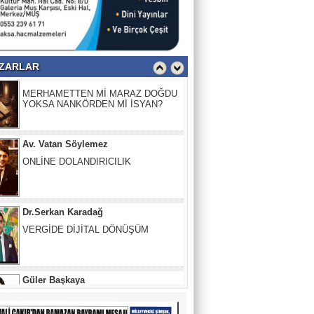
PENCERE
MERHAMETTEN Mİ MARAZ DOĞDU
YOKSA NANKÖRDEN Mİ İSYAN?
ZARLAR
Av. Vatan Söylemez
ONLİNE DOLANDIRICILIK
Dr.Serkan Karadağ
VERGİDE DİJİTAL DÖNÜŞÜM
Güler Başkaya
İnsanlığın İflası: Herkesin Birbirini
“Harcanabilir” Sandığı O Yer
Fırat Demir
O Sesler Hâlâ Kulaklarımda