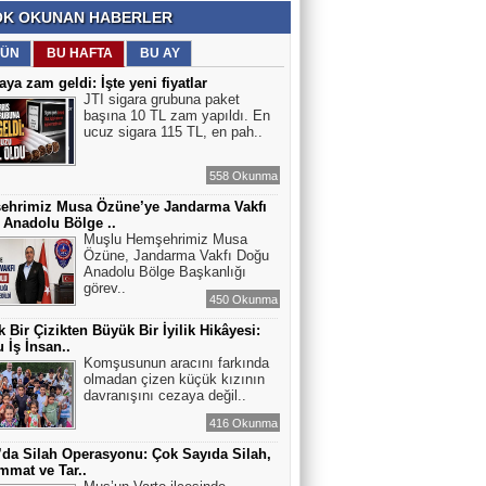
K OKUNAN HABERLER
ÜN
BU HAFTA
BU AY
aya zam geldi: İşte yeni fiyatlar
JTI sigara grubuna paket
başına 10 TL zam yapıldı. En
ucuz sigara 115 TL, en pah..
558 Okunma
ehrimiz Musa Özüne’ye Jandarma Vakfı
Anadolu Bölge ..
Muşlu Hemşehrimiz Musa
Özüne, Jandarma Vakfı Doğu
Anadolu Bölge Başkanlığı
görev..
450 Okunma
 Bir Çizikten Büyük Bir İyilik Hikâyesi:
 İş İnsan..
Komşusunun aracını farkında
olmadan çizen küçük kızının
davranışını cezaya değil..
416 Okunma
’da Silah Operasyonu: Çok Sayıda Silah,
mat ve Tar..