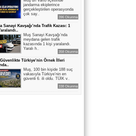
Muş’un Varto ilçesinde
jandarma ekiplerince
gerçekleştirilen operasyonda
çok say..
396 Okunma
a Sanayi Kavşağı’nda Trafik Kazası: 1
Yaralandı..
Muş Sanayi Kavşağı’nda
meydana gelen trafik
kazasında 1 kişi yaralandı.
Yaralı h..
358 Okunma
Güvenlikte Türkiye’nin Örnek İlleri
nda..
Muş, 100 bin kişide 188 suç
vakasıyla Türkiye’nin en
güvenli 6. ili oldu. TÜİK v..
338 Okunma