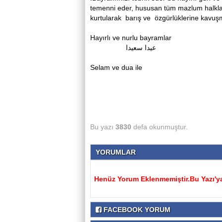
temenni eder, hususan tüm mazlum halkları
kurtularak barış ve özgürlüklerine kavuş
Hayırlı ve nurlu bayramlar
عيدا سعيدا
Selam ve dua ile
Bu yazı
3830
defa okunmuştur.
YORUMLAR
Henüz Yorum Eklenmemiştir.Bu Yazı'ya
FACEBOOK YORUM