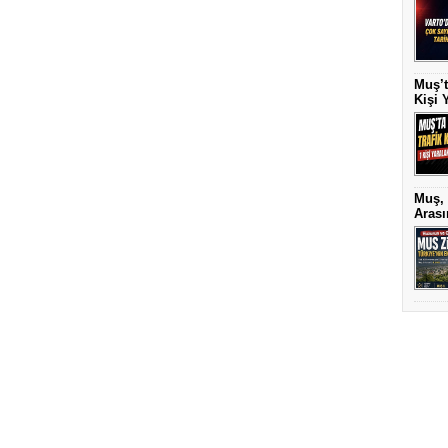
Muş’t
Kişi 
Muş, 
Arası