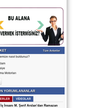
KET
Tüm Anketler
temize nasıl buldunuz?
klam
siye
ma Motorları
N YORUMLANANLAR
ERLER
VİDEOLAR
İş İnsanı M. Şerif Arslan’dan Ramazan