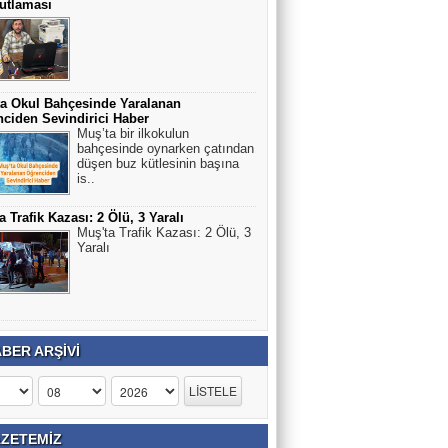
utlaması
a Okul Bahçesinde Yaralanan
ciden Sevindirici Haber
Muş’ta bir ilkokulun
bahçesinde oynarken çatından
düşen buz kütlesinin başına
is..
a Trafik Kazası: 2 Ölü, 3 Yaralı
Muş'ta Trafik Kazası: 2 Ölü, 3
Yaralı
BER ARŞİVİ
ZETEMİZ