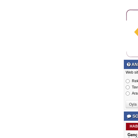
AN
Web si
Re
Tav
Ara
SO
HAB
Genç 