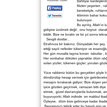
Abdullah Güler
Bahtiyar kardeşlerim
filizleri yeşerten , 
bereketiyle, ruhları
ikliminin bahar kok
bulunuyor.
Bu ayrılış, Allah'ın
gidişine üzülmek değil , onu hoşnut olar
bildik. Bize ne bıraktı ve bir yıl sonra tek
Sevgili dostlar ,
Etrafınıza bir bakınız. Dünyadaki her şey,
ettiği sayılı nefesler tükeniyor ve insano
Her gün musalla taşına konan tabutlar , b
Her sonbahar dökülen yapraklar ölüm ıslığ
solan yüzler, tükenen güçler, yorulan göz
Yüce rabbimiz bütün bu gerçekleri şöyle h
döndürülüp hesap vermek için getirileceks
mesajını bırakarak gidiyor. Bize düşen ye
iyice gözden geçirmek, ramazan bitti diye
etmek, güzel davranışlarda bulunmak, amel
buyuruyorki; Allah indinde en makbul ibad
Öyleyse, ölüm bize gelinceye kadar ibade
.Bayramınızı tebrik eder bu hayırlı gün ve 