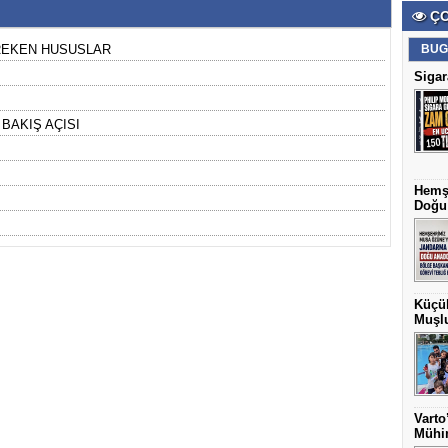
ÇO
REKEN HUSUSLAR
BUG
Sigar
BAKIŞ AÇISI
Hemş
Doğu 
Küçük
Muşlu
Varto
Mühim