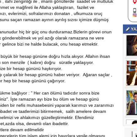
 , ilahi zenginliği ile , imanlı gönüllerde saadet ve mutluluk
rahmet ve mağfireti ile Allaha yaklaştıran, fazilet ve
mızı, evlerimizi, sofralarımızı donatan , ufkumuza oruç
usunu saçan ramazan ayının ayrılış sızısı içimize düşmüş
YA
 kanunudur hiç bir güç onu durduramaz.Bizlerin görevi onun
ak gönderebilmek ve yol azığı olarak ramazana ne vere
rar gelince bizi ne halde bulacak, onu hesap etmektir.
 büyük bir hesap gününe doğru hızla akıyor. Allahın ihsan
ğlu son menzile ( kabre) doğru süratle yaklaşıyor.
ize bir hesap gününü haykırıyor.
ı çalarak bir hesap gününü haber veriyor. Ağaran saçlar ,
ler hep bir hesap gününü çağırıyor.
ükme bağlıyor : " Her can ölümü tadıcdır sonra bize
iniz". İşte ramazan ayı bize bu ölüm ve hesap günü
niden bir nefis muhasebesini yaparak karımızı ve zararımızı
 ibadet ve taatlerimizi bitirmemek, salih amelere devam
imizi ve ahlakımızı güzelleştirmektir. Efendimiz
et,azda olsa, devamlı olan ibadettir.
tlere devam edilmelidir
gecelerin tüm islam alemi için hayırlara vesile olmasını