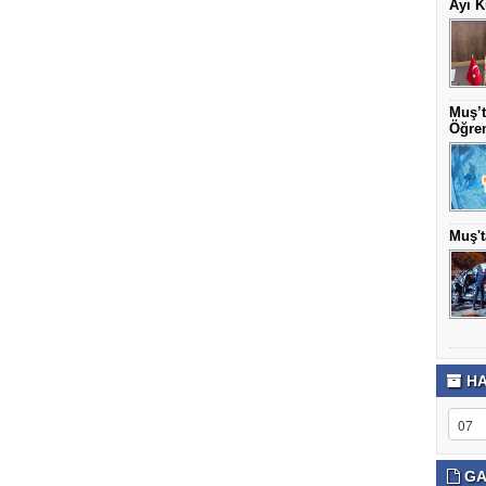
Ayı K
Muş’t
Öğren
Muş't
HA
GA