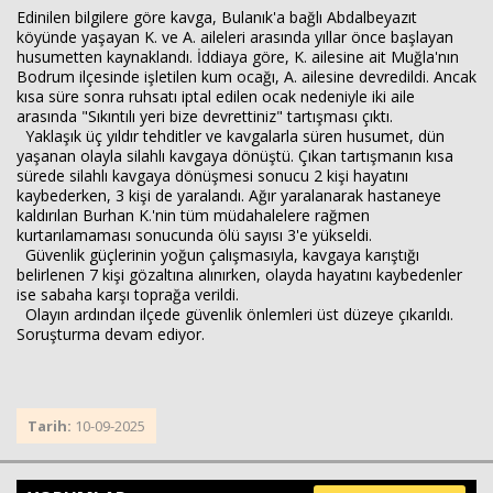
Edinilen bilgilere göre kavga, Bulanık'a bağlı Abdalbeyazıt
köyünde yaşayan K. ve A. aileleri arasında yıllar önce başlayan
husumetten kaynaklandı. İddiaya göre, K. ailesine ait Muğla'nın
Bodrum ilçesinde işletilen kum ocağı, A. ailesine devredildi. Ancak
kısa süre sonra ruhsatı iptal edilen ocak nedeniyle iki aile
arasında "Sıkıntılı yeri bize devrettiniz" tartışması çıktı.
Yaklaşık üç yıldır tehditler ve kavgalarla süren husumet, dün
yaşanan olayla silahlı kavgaya dönüştü. Çıkan tartışmanın kısa
sürede silahlı kavgaya dönüşmesi sonucu 2 kişi hayatını
kaybederken, 3 kişi de yaralandı. Ağır yaralanarak hastaneye
kaldırılan Burhan K.'nin tüm müdahalelere rağmen
kurtarılamaması sonucunda ölü sayısı 3'e yükseldi.
Güvenlik güçlerinin yoğun çalışmasıyla, kavgaya karıştığı
Haberin Doğru Adresi.
belirlenen 7 kişi gözaltına alınırken, olayda hayatını kaybedenler
ise sabaha karşı toprağa verildi.
Olayın ardından ilçede güvenlik önlemleri üst düzeye çıkarıldı.
Soruşturma devam ediyor.
Tarih:
10-09-2025