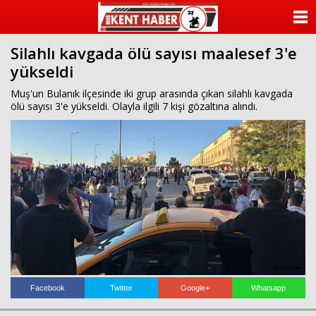
ANASAYFA
Silahlı kavgada ölü sayısı maalesef 3'e
KATEGORİLER
yükseldi
YAZARLAR
Muş'un Bulanık ilçesinde iki grup arasında çıkan silahlı kavgada
ölü sayısı 3'e yükseldi. Olayla ilgili 7 kişi gözaltına alındı.
ANKETLER
FOTO GALERİ
VİDEO GALERİ
KÜNYE
İLETİŞİM
Facebook
Twitter
Google+
Whatsapp