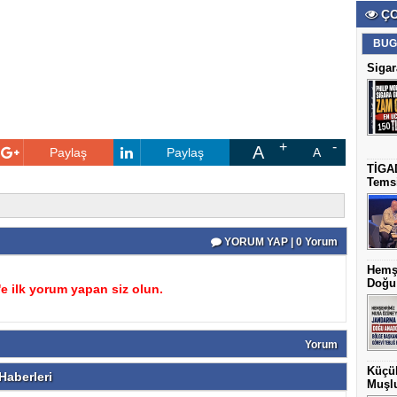
ÇO
BUG
Sigar
A
Paylaş
Paylaş
A
TİGAD
Temsi
YORUM YAP | 0 Yorum
Hemş
Doğu 
 ilk yorum yapan siz olun.
Yorum
Küçük
aberleri
Muşlu