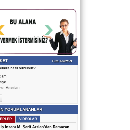
KET
Tüm Anketler
temize nasıl buldunuz?
klam
siye
ma Motorları
N YORUMLANANLAR
ERLER
VİDEOLAR
İş İnsanı M. Şerif Arslan’dan Ramazan