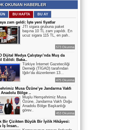
K OKUNAN HABERLER
ÜN
BU HAFTA
BU AY
aya zam geldi: İşte yeni fiyatlar
JTI sigara grubuna paket
başına 10 TL zam yapıldı. En
ucuz sigara 115 TL, en pah..
573 Okunma
 Dijital Medya Çalıştayı’nda Muş da
l Edildi: Baka..
Türkiye İnternet Gazeteciliği
Derneği (TİGAD) tarafından
Iğdır’da düzenlenen 13...
475 Okunma
ehrimiz Musa Özüne’ye Jandarma Vakfı
Anadolu Bölge ..
Muşlu Hemşehrimiz Musa
Özüne, Jandarma Vakfı Doğu
Anadolu Bölge Başkanlığı
görev..
453 Okunma
 Bir Çizikten Büyük Bir İyilik Hikâyesi:
 İş İnsan..