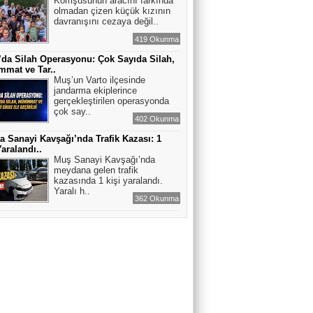
Komşusunun aracını farkında
olmadan çizen küçük kızının
davranışını cezaya değil..
419 Okunma
’da Silah Operasyonu: Çok Sayıda Silah,
mat ve Tar..
Muş’un Varto ilçesinde
jandarma ekiplerince
gerçekleştirilen operasyonda
çok say..
402 Okunma
a Sanayi Kavşağı’nda Trafik Kazası: 1
Yaralandı..
Muş Sanayi Kavşağı’nda
meydana gelen trafik
kazasında 1 kişi yaralandı.
Yaralı h..
362 Okunma