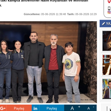
uş’taki kampta antrenörler Naim Koçlardan ve Mihriban
r.
Güncelleme:
05-06-2026 11:39:48
Tarih:
05-06-2026 10:29
YA
A
Paylaş
Paylaş
A