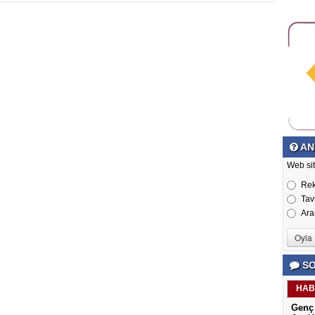
AN
Web si
Re
Tav
Ara
SO
HAB
Genç 