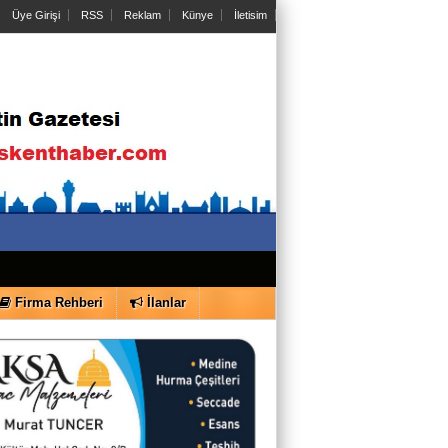
Üye Girişi
RSS
Reklam
Künye
İletisim
O Sesler Hâlâ Kulaklarımda
Taylan Özkan
Romantizmal Ağrı
Yusuf Özgür Bülbül
Yereldeki Görünmez Zehir: Kötüleme
Sanatı
Didem Akpolat
Firma Rehberi
İlanlar
Boyun ağrısı yaşayan bireylerin dikkat
etmesi gerekenler ve fizik tedavi süreci
Abdullah Güler
KAİNAT BİR KİTAB VE DOĞAYI
KORUMAK BİZE EMANETTİR !!!