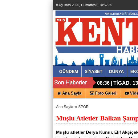
8 Ağustos 2026, Cumartesi | 10:52:36
GÜNDEM
SİYASET
DÜNYA
EK
TİGAD, 13.
08:36 |
Ana Sayfa
Foto Galeri
Vide
Ana Sayfa
»
SPOR
Muşlu Atletler Balkan Şamp
Muşlu atletler Derya Kunur, Elif Akçiçek