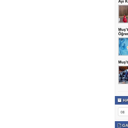
Ayı K
Muş’t
Öğren
Muş't
HA
GA