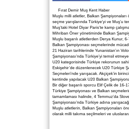
Fırat Demir Muş Kent Haber
Muşlu milli atletler, Balkan Şampiyonaları 
seçme yarışlarında Türkiye’yi ve Muş’u tem
Muş’taki Hotel Diyar Paris’te kamp çalışm
Mihriban Öner yönetiminde Balkan Şampiyo
Muşlu başarılı atletlerden Derya Kunur, 6
Balkan Şampiyonası seçmelerinde mücadele
21 Haziran tarihlerinde Yunanistan’ın Volo
Şampiyonası’nda Türkiye’yi temsil etmeye 
U20 kategorisinde Türkiye rekorunun sahibi
Eskişehir’de düzenlenecek U20 Türkiye Ş
Seçmeleri’nde yarışacak. Akçiçek’in bir
kentinde yapılacak U20 Balkan Şampiyonası’
Bir diğer başarılı sporcu Elif Çelik de 16-
Türkiye Şampiyonası ve Balkan seçmelerind
tamamlaması halinde, 4 Temmuz’da Slove
Şampiyonası’nda Türkiye adına yarışacağı
Muşlu atletlerin, Balkan Şampiyonaları önc
olarak milli takıma seçilmeleri ve uluslara