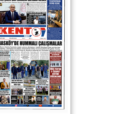
O Sesler Hâlâ Kulaklarımda