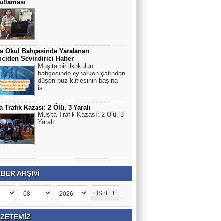
utlaması
a Okul Bahçesinde Yaralanan
ciden Sevindirici Haber
Muş’ta bir ilkokulun
bahçesinde oynarken çatından
düşen buz kütlesinin başına
is..
a Trafik Kazası: 2 Ölü, 3 Yaralı
Muş'ta Trafik Kazası: 2 Ölü, 3
Yaralı
BER ARŞİVİ
ZETEMİZ