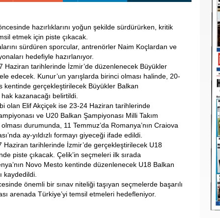
öncesinde hazırlıklarını yoğun şekilde sürdürürken, kritik
sil etmek için piste çıkacak.
alarını sürdüren sporcular, antrenörler Naim Koçlardan ve
naları hedefiyle hazırlanıyor.
-7 Haziran tarihlerinde İzmir’de düzenlenecek Büyükler
 edecek. Kunur’un yarışlarda birinci olması halinde, 20-
s kentinde gerçekleştirilecek Büyükler Balkan
hak kazanacağı belirtildi.
 olan Elif Akçiçek ise 23-24 Haziran tarihlerinde
ampiyonası ve U20 Balkan Şampiyonası Milli Takım
inci olması durumunda, 11 Temmuz’da Romanya’nın Craiova
nda ay-yıldızlı formayı giyeceği ifade edildi.
17 Haziran tarihlerinde İzmir’de gerçekleştirilecek U18
e piste çıkacak. Çelik’in seçmeleri ilk sırada
nya’nın Novo Mesto kentinde düzenlenecek U18 Balkan
 kaydedildi.
esinde önemli bir sınav niteliği taşıyan seçmelerde başarılı
rası arenada Türkiye’yi temsil etmeleri hedefleniyor.