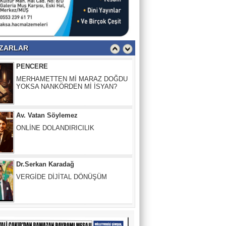
PENCERE
MERHAMETTEN Mİ MARAZ DOĞDU
YOKSA NANKÖRDEN Mİ İSYAN?
ZARLAR
Av. Vatan Söylemez
ONLİNE DOLANDIRICILIK
Dr.Serkan Karadağ
VERGİDE DİJİTAL DÖNÜŞÜM
Güler Başkaya
İnsanlığın İflası: Herkesin Birbirini
“Harcanabilir” Sandığı O Yer
Fırat Demir