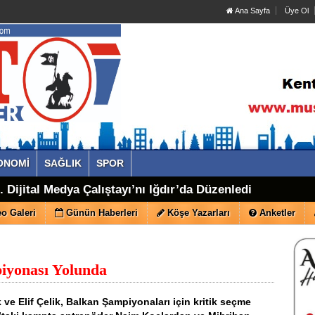
Ana Sayfa
Üye Ol
ONOMİ
SAĞLIK
SPOR
 Dijital Medya Çalıştayı’nı Iğdır’da Düzenledi
o Galeri
Günün Haberleri
Köşe Yazarları
Anketler
iyonası Yolunda
 ve Elif Çelik, Balkan Şampiyonaları için kritik seçme