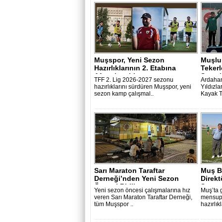
Muşspor, Yeni Sezon
Muşlu
Hazırlıklarının 2. Etabına
Tekerl
Afyonkarahisa..
Şampi
TFF 2. Lig 2026-2027 sezonu
Ardaha
hazırlıklarını sürdüren Muşspor, yeni
Yıldızla
sezon kamp çalışmal..
Kayak T
Sarı Maraton Taraftar
Muş B
Derneği’nden Yeni Sezon
Direkt
Öncesi Birlik ..
Sezon 
Yeni sezon öncesi çalışmalarına hız
Muş’ta 
veren Sarı Maraton Taraftar Derneği,
mensupl
tüm Muşspor ..
hazırlık