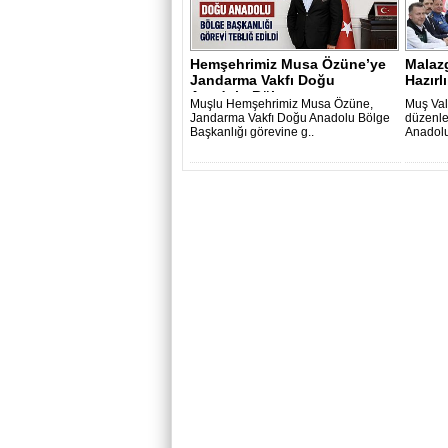
Hemşehrimiz Musa Özüne’ye
Malazg
Jandarma Vakfı Doğu
Hazırlı
Anadolu Bölge ..
Muşlu Hemşehrimiz Musa Özüne,
Muş Val
Jandarma Vakfı Doğu Anadolu Bölge
düzenle
Başkanlığı görevine g..
Anadolu