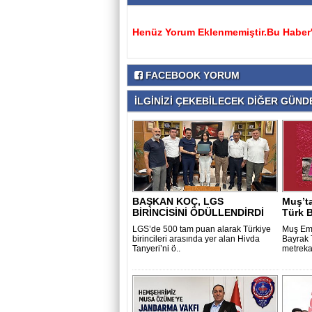
Henüz Yorum Eklenmemiştir.Bu Haber'e
FACEBOOK YORUM
İLGİNİZİ ÇEKEBİLECEK DİĞER GÜNDE
BAŞKAN KOÇ, LGS
Muş’t
BİRİNCİSİNİ ÖDÜLLENDİRDİ
Türk B
LGS’de 500 tam puan alarak Türkiye
Muş Emn
birincileri arasında yer alan Hivda
Bayrak 
Tanyeri’ni ö..
metrekar