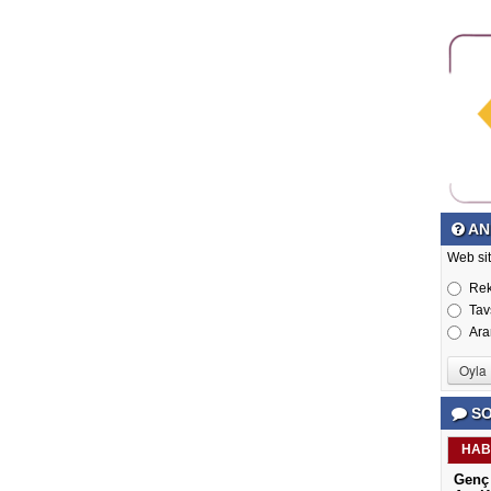
AN
Web si
Re
Tav
Ara
SO
HAB
Genç 