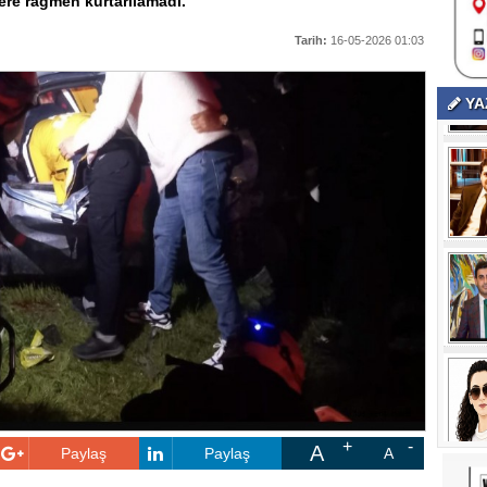
ere rağmen kurtarılamadı.
Tarih:
16-05-2026 01:03
YA
A
Paylaş
Paylaş
A