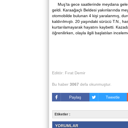
Muş’ta gece saatlerinde meydana gelen
geldi. Karaağaçlı Beldesi yakınlarında me
otomobilde bulunan 4 kişi yaralanmış, du
kaldırılmıştı. 20 yaşındaki sürücü T.N., 
kurtarılamayarak hayatını kaybetti. Kazada
öğrenilirken, olayla ilgili başlatılan incel
Editör: Fırat Demir
Bu haber
3067
defa okunmuştur.
Paylaş
Tweetle
Etiketler :
YORUMLAR