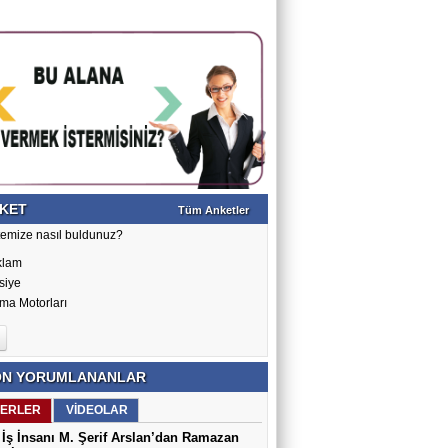
KET
Tüm Anketler
temize nasıl buldunuz?
klam
siye
ma Motorları
N YORUMLANANLAR
ERLER
VİDEOLAR
İş İnsanı M. Şerif Arslan’dan Ramazan