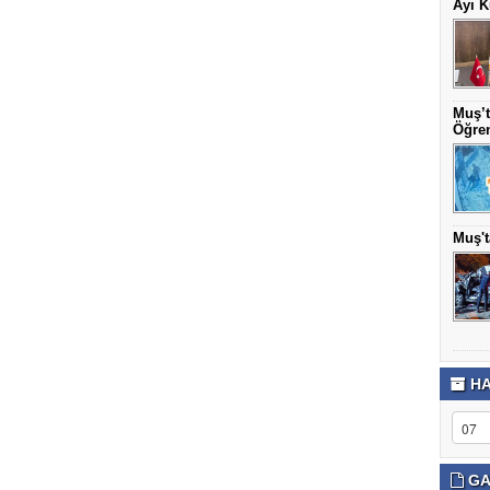
Ayı K
Muş’t
Öğren
Muş't
HA
GA