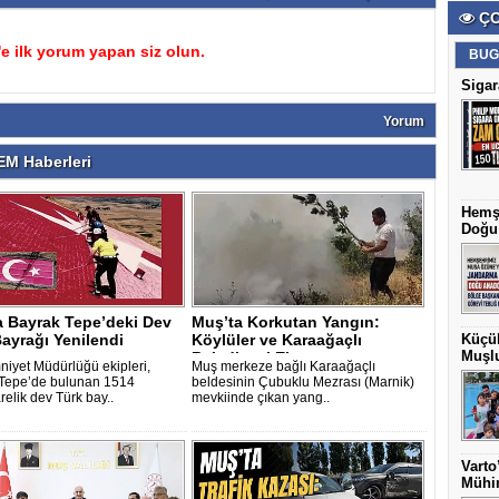
ÇO
 ilk yorum yapan siz olun.
BUG
Sigar
Yorum
M Haberleri
Hemş
Doğu 
a Bayrak Tepe’deki Dev
Muş’ta Korkutan Yangın:
ayrağı Yenilendi
Köylüler ve Karaağaçlı
Küçük
Muşlu
Belediyesi Ek..
iyet Müdürlüğü ekipleri,
Muş merkeze bağlı Karaağaçlı
Tepe’de bulunan 1514
beldesinin Çubuklu Mezrası (Marnik)
elik dev Türk bay..
mevkiinde çıkan yang..
Varto
Mühim