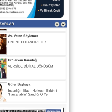
PENCERE
MERHAMETTEN Mİ MARAZ DOĞDU
YOKSA NANKÖRDEN Mİ İSYAN?
ZARLAR
Av. Vatan Söylemez
ONLİNE DOLANDIRICILIK
Dr.Serkan Karadağ
VERGİDE DİJİTAL DÖNÜŞÜM
Güler Başkaya
İnsanlığın İflası: Herkesin Birbirini
“Harcanabilir” Sandığı O Yer
Fırat Demir
O Sesler Hâlâ Kulaklarımda