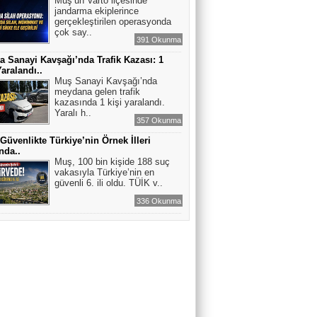
Muş’un Varto ilçesinde
jandarma ekiplerince
gerçekleştirilen operasyonda
çok say..
391 Okunma
a Sanayi Kavşağı’nda Trafik Kazası: 1
Yaralandı..
Muş Sanayi Kavşağı’nda
meydana gelen trafik
kazasında 1 kişi yaralandı.
Yaralı h..
357 Okunma
Güvenlikte Türkiye’nin Örnek İlleri
nda..
Muş, 100 bin kişide 188 suç
vakasıyla Türkiye’nin en
güvenli 6. ili oldu. TÜİK v..
336 Okunma