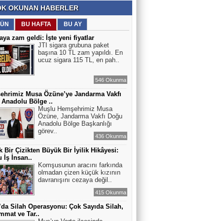
K OKUNAN HABERLER
ÜN
BU HAFTA
BU AY
aya zam geldi: İşte yeni fiyatlar
JTI sigara grubuna paket
başına 10 TL zam yapıldı. En
ucuz sigara 115 TL, en pah..
546 Okunma
ehrimiz Musa Özüne’ye Jandarma Vakfı
Anadolu Bölge ..
Muşlu Hemşehrimiz Musa
Özüne, Jandarma Vakfı Doğu
Anadolu Bölge Başkanlığı
görev..
436 Okunma
 Bir Çizikten Büyük Bir İyilik Hikâyesi:
 İş İnsan..
Komşusunun aracını farkında
olmadan çizen küçük kızının
davranışını cezaya değil..
415 Okunma
’da Silah Operasyonu: Çok Sayıda Silah,
mat ve Tar..