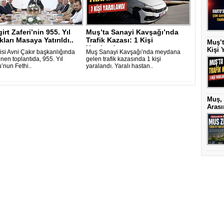
irt Zaferi’nin 955. Yıl
Muş’ta Sanayi Kavşağı’nda
kları Masaya Yatırıldı..
Trafik Kazası: 1 Kişi
Muş’t
Yaralandı..
Kişi 
isi Avni Çakır başkanlığında
Muş Sanayi Kavşağı’nda meydana
nen toplantıda, 955. Yıl
gelen trafik kazasında 1 kişi
’nun Fethi..
yaralandı. Yaralı hastan..
Muş, 
Arası