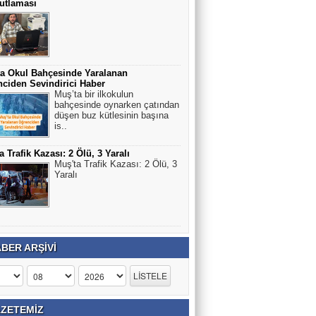
utlaması
a Okul Bahçesinde Yaralanan
ciden Sevindirici Haber
Muş’ta bir ilkokulun
bahçesinde oynarken çatından
düşen buz kütlesinin başına
is..
a Trafik Kazası: 2 Ölü, 3 Yaralı
Muş'ta Trafik Kazası: 2 Ölü, 3
Yaralı
BER ARŞİVİ
ZETEMİZ