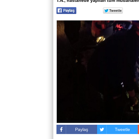
T.N., hastanede yapılan tüm müdahalel
Paylaş
Tweetle