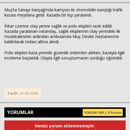
Muş’ta Sanayi Kavşağı’nda kamyon ile otomobilin karıştığı trafik
kazası meydana geldi. Kazada bir kişi yaralandı.
İhbar üzerine olay yerine sağlık ve polis ekipleri sevk edildi.
Kazada yaralanan vatandaş, sağlık ekiplerinin olay yerindeki ilk
müdahalesinin ardından ambulansla Muş Devlet Hastanesi’ne
kaldırılarak tedavi altına alındı.
Polis ekipleri kaza yerinde güvenlik önlemleri alırken, kazayla ilgili
inceleme başlatıldı. Olayla ilgili soruşturmanın sürdüğü öğrenildi.
Haberin Doğru Adresi.
Tarih:
01-06-2026
YORUMLAR
YORUM YAP | 0 Yorum
Henüz yorum eklenmemiştir.