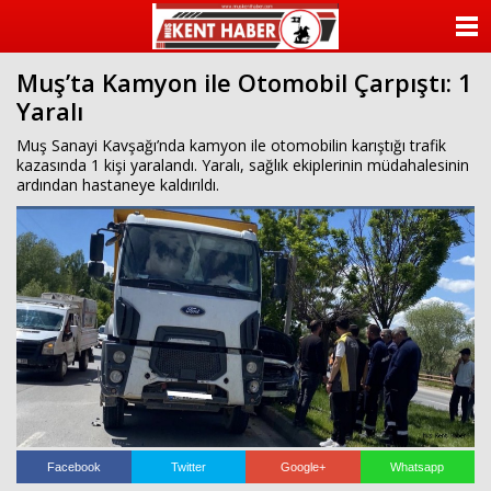
ANASAYFA
Muş’ta Kamyon ile Otomobil Çarpıştı: 1
KATEGORİLER
Yaralı
YAZARLAR
Muş Sanayi Kavşağı’nda kamyon ile otomobilin karıştığı trafik
kazasında 1 kişi yaralandı. Yaralı, sağlık ekiplerinin müdahalesinin
ardından hastaneye kaldırıldı.
ANKETLER
FOTO GALERİ
VİDEO GALERİ
KÜNYE
İLETİŞİM
Facebook
Twitter
Google+
Whatsapp