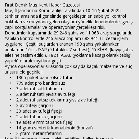
Fırat Demir Muş Kent Haber Gazetesi
Muş İl Jandarma Komutanlığı tarafından 10-16 Şubat 2025
tarihleri arasında il genelinde gerçekleştirilen sabit yol kontrol
noktaları ve meydana gelen olaylara yönelik denetimlerde, geniş
çaplı sorgulamalar ve operasyonlar gerçekleştirildi.
Denetimler kapsamında 29.246 şahıs ve 11.968 araç sorgulandı.
Yapılan kontrollerde 246 araca toplam 688.941 TL cezai işlem
uygulandı. Çeşitli suçlardan aranan 199 şahıs yakalanırken,
bunlardan 16’sı UYAP (9 tutuklu, 7 serbest), 1’i KİHBİ (kayıp şahıs
ailesine teslim edildi), 182’si ASAL (yoklama kaçağı olarak tebliğ
yapıldı) olarak kayıtlara geçti.
Ayrıca operasyonlar sırasında çok sayıda kaçak malzeme ve suç
unsuru ele geçirildi:
Haberin Doğru Adresi.
• 1305 paket bandrolsüz tütün
• 779 adet pro bandrolsüz
• 3 adet ruhsatlı tabanca
• 2 adet ruhsatlı yivsiz av tüfeği
• 2 adet ruhsatsız tek kırma yivsiz av tüfeği
• 3 av tüfeği şarjörü
• 30 adet av tüfeği fişeği
• 2 adet tabanca şarjörü
• 19 adet 9 mm tabanca fişeği
• 14 gram sentetik kannabinoid (bonzai)
• 2 gram metamfetamin
Muş İl Jandarma Komutanlığı yetkilileri, halkın huzur ve