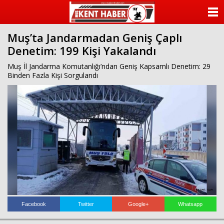
ANASAYFA
Muş’ta Jandarmadan Geniş Çaplı
KATEGORİLER
Denetim: 199 Kişi Yakalandı
YAZARLAR
Muş İl Jandarma Komutanlığı’ndan Geniş Kapsamlı Denetim: 29
Binden Fazla Kişi Sorgulandı
ANKETLER
FOTO GALERİ
VİDEO GALERİ
KÜNYE
İLETİŞİM
Facebook
Twitter
Google+
Whatsapp