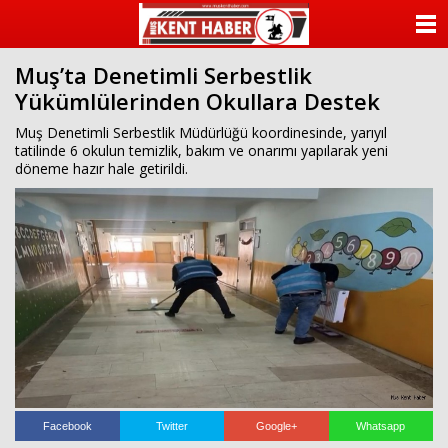
ANASAYFA
Muş’ta Denetimli Serbestlik
KATEGORİLER
Yükümlülerinden Okullara Destek
YAZARLAR
Muş Denetimli Serbestlik Müdürlüğü koordinesinde, yarıyıl
tatilinde 6 okulun temizlik, bakım ve onarımı yapılarak yeni
döneme hazır hale getirildi.
ANKETLER
FOTO GALERİ
VİDEO GALERİ
KÜNYE
İLETİŞİM
Facebook
Twitter
Google+
Whatsapp