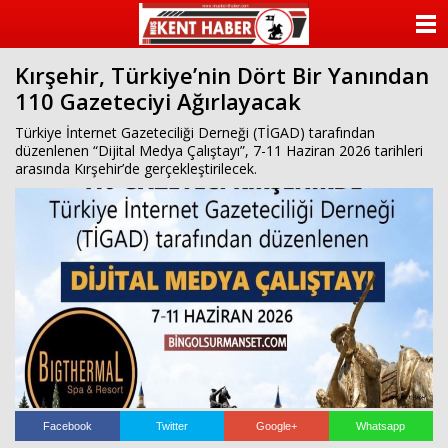
ANASAYFA
Kırşehir, Türkiye’nin Dört Bir Yanından
KATEGORİLER
110 Gazeteciyi Ağırlayacak
YAZARLAR
Türkiye İnternet Gazeteciliği Derneği (TİGAD) tarafından
düzenlenen “Dijital Medya Çalıştayı”, 7-11 Haziran 2026 tarihleri
arasında Kırşehir’de gerçekleştirilecek.
ANKETLER
FOTO GALERİ
VİDEO GALERİ
KÜNYE
İLETİŞİM
Facebook
Twitter
Google+
Whatsapp