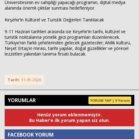
Üniversitesinin ev sahipliği yapacağı programın, dijital medya
alanında önemli çıktılar sunması hedefleniyor.
Kırşehir’in Kültürel ve Turistik Değerleri Tanıtılacak
9-11 Haziran tarihleri arasında ise Kırşehir’in tarihi, kültürel ve
turistik noktalarına yönelik gezi programları düzenlenecek.
Türkiye’nin farklı şehirlerinden gelecek gazeteciler; Ahilik kültürü,
Neşet Ertaş’ın mirası, tarihi yapılar, doğal güzellikler ve yöresel
lezzetleri yakından tanıma fırsatı bulacak.
Tarih:
31-05-2026
YORUMLAR
YORUM YAP | 0 Yorum
Henüz yorum eklenmemiştir.
Bu Haber'e ilk yorum yapan siz olun.
FACEBOOK YORUM