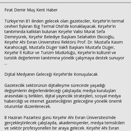
Fırat Demir Muş Kent Haber
Türkiye'nin 81 ilinden gelecek olan gazeteciler, Kırşehir'in termal
cevheri fışkıran Big Termal Otel'de konaklayacak. Kırşehir'in
tanıtımında katkıları bulunan Kırşehir Valisi Murat Sefa
Demiryürek, Kırşehir Belediye Başkanı Selahattin Ekicioğlu,
Kırşehir Ahi Evran Üniversitesi Rektörü Prof. Dr. Mustafa Kasım
Karahocagil, Mustafa Düger Vakfı Başkanı Mustafa Düger,
Kırşehir İl Kültür ve Turizm Müdürlüğü, Kırşehir'in kültürel ve
turistik değerlerinin tanıtımına yönelik çalışmaya destek sunuyor
...
Haberin Doğru Adresi.
Dijital Medyanın Geleceği Kırşehir’de Konuşulacak
Gazetecilik sektörünün dijitalleşme sürecinde yaşadığı
değişimlerin değerlendirileceği çalıştayda; medya kuruluşları
arasındaki iş birlikleri, dijital yayıncılık stratejileri, sosyal medya
haberciliği ve internet gazeteciliğinin geleceğine yönelik önemli
oturumlar düzenlenecek.
8 Haziran Pazartesi günü Kırşehir Ahi Evran Üniversitesi’nde
gerçekleştirilecek çalıştayda, akademisyenler, medya temsilcileri
ve sektör profesyonelleri bir araya gelecek. Kırşehir Ahi Evran