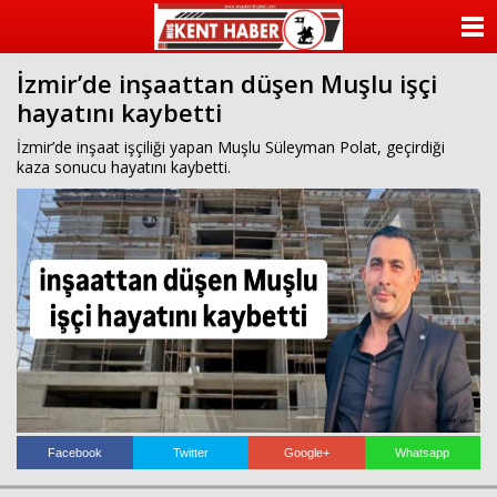
ANASAYFA
İzmir’de inşaattan düşen Muşlu işçi
KATEGORİLER
hayatını kaybetti
YAZARLAR
İzmir’de inşaat işçiliği yapan Muşlu Süleyman Polat, geçirdiği
kaza sonucu hayatını kaybetti.
ANKETLER
FOTO GALERİ
VİDEO GALERİ
KÜNYE
İLETİŞİM
Facebook
Twitter
Google+
Whatsapp