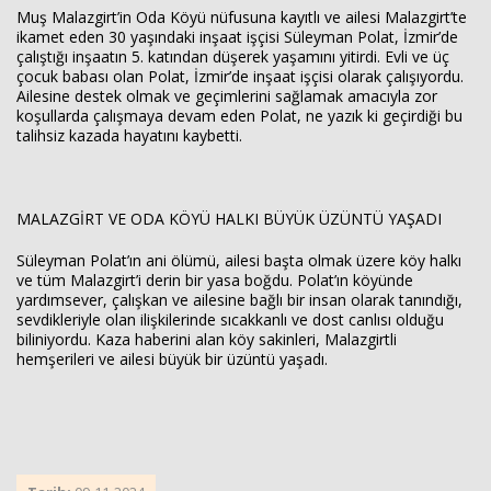
Muş Malazgirt’in Oda Köyü nüfusuna kayıtlı ve ailesi Malazgirt’te
ikamet eden 30 yaşındaki inşaat işçisi Süleyman Polat, İzmir’de
çalıştığı inşaatın 5. katından düşerek yaşamını yitirdi. Evli ve üç
çocuk babası olan Polat, İzmir’de inşaat işçisi olarak çalışıyordu.
Ailesine destek olmak ve geçimlerini sağlamak amacıyla zor
koşullarda çalışmaya devam eden Polat, ne yazık ki geçirdiği bu
talihsiz kazada hayatını kaybetti.
MALAZGİRT VE ODA KÖYÜ HALKI BÜYÜK ÜZÜNTÜ YAŞADI
Haberin Doğru Adresi.
Süleyman Polat’ın ani ölümü, ailesi başta olmak üzere köy halkı
ve tüm Malazgirt’i derin bir yasa boğdu. Polat’ın köyünde
yardımsever, çalışkan ve ailesine bağlı bir insan olarak tanındığı,
sevdikleriyle olan ilişkilerinde sıcakkanlı ve dost canlısı olduğu
biliniyordu. Kaza haberini alan köy sakinleri, Malazgirtli
hemşerileri ve ailesi büyük bir üzüntü yaşadı.