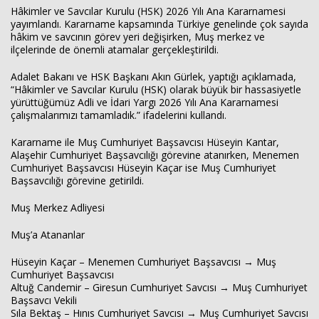
Hâkimler ve Savcılar Kurulu (HSK) 2026 Yılı Ana Kararnamesi
yayımlandı. Kararname kapsamında Türkiye genelinde çok sayıda
hâkim ve savcının görev yeri değişirken, Muş merkez ve
ilçelerinde de önemli atamalar gerçekleştirildi.
Adalet Bakanı ve HSK Başkanı Akın Gürlek, yaptığı açıklamada,
“Hâkimler ve Savcılar Kurulu (HSK) olarak büyük bir hassasiyetle
yürüttüğümüz Adli ve İdari Yargı 2026 Yılı Ana Kararnamesi
çalışmalarımızı tamamladık.” ifadelerini kullandı.
Kararname ile Muş Cumhuriyet Başsavcısı Hüseyin Kantar,
Alaşehir Cumhuriyet Başsavcılığı görevine atanırken, Menemen
Haberin Doğru Adresi.
Cumhuriyet Başsavcısı Hüseyin Kaçar ise Muş Cumhuriyet
Başsavcılığı görevine getirildi.
Muş Merkez Adliyesi
Muş’a Atananlar
Hüseyin Kaçar – Menemen Cumhuriyet Başsavcısı → Muş
Cumhuriyet Başsavcısı
Altuğ Candemir – Giresun Cumhuriyet Savcısı → Muş Cumhuriyet
Başsavcı Vekili
Sıla Bektaş – Hınıs Cumhuriyet Savcısı → Muş Cumhuriyet Savcısı