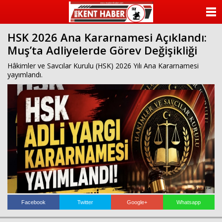
ANASAYFA
HSK 2026 Ana Kararnamesi Açıklandı:
KATEGORİLER
Muş’ta Adliyelerde Görev Değişikliği
YAZARLAR
Hâkimler ve Savcılar Kurulu (HSK) 2026 Yılı Ana Kararnamesi
yayımlandı.
ANKETLER
FOTO GALERİ
VİDEO GALERİ
KÜNYE
İLETİŞİM
Facebook
Twitter
Google+
Whatsapp