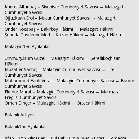
Kudret Altunbaş – Sivrihisar Cumhuriyet Savcısı → Malazgirt
Cumhuriyet Savcısı
Oğuzkaan Erol – Mucur Cumhuriyet Savcısı → Malazgirt
Cumhuriyet Savcısı
Önder Kocabaş – Bakırköy Hâkimi → Malazgirt Hâkimi
Şüheda Taşdemir Mert – Kozan Hâkimi → Malazgirt Hâkimi
Malazgirt’ten Ayrılanlar
Ümmügülsüm Güzel – Malazgirt Hâkimi → Şereflikoçhisar
Hâkimi
Muzaffer Sarıtaş – Malazgirt Cumhuriyet Savcısı → Tire
Cumhuriyet Savcısı
Muhammed Fatih Vural – Malazgirt Cumhuriyet Savcısı → Burdur
Cumhuriyet Savcısı
Ekifnur Murat – Malazgirt Cumhuriyet Savcısı → Marmara
Ereğlisi Cumhuriyet Savcısı
Orhan Dinçer – Malazgirt Hâkimi → Ortaca Hâkimi
Bulanık Adliyesi
Bulanık’tan Ayrılanlar
İrfan Engin Kılıçaslan – Bulanık Cumhuriyet Savcısı → Amasra