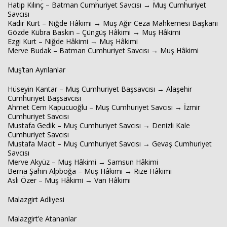
Hatip Kılınç – Batman Cumhuriyet Savcısı → Muş Cumhuriyet
Savcısı
Kadir Kurt – Niğde Hâkimi → Muş Ağır Ceza Mahkemesi Başkanı
Gözde Kübra Baskın – Çüngüş Hâkimi → Muş Hâkimi
Ezgi Kurt – Niğde Hâkimi → Muş Hâkimi
Merve Budak – Batman Cumhuriyet Savcısı → Muş Hâkimi
Muş’tan Ayrılanlar
Hüseyin Kantar – Muş Cumhuriyet Başsavcısı → Alaşehir
Cumhuriyet Başsavcısı
Ahmet Cem Kapucuoğlu – Muş Cumhuriyet Savcısı → İzmir
Cumhuriyet Savcısı
Mustafa Gedik – Muş Cumhuriyet Savcısı → Denizli Kale
Cumhuriyet Savcısı
Mustafa Macit – Muş Cumhuriyet Savcısı → Gevaş Cumhuriyet
Savcısı
Merve Akyüz – Muş Hâkimi → Samsun Hâkimi
Berna Şahin Alpboğa – Muş Hâkimi → Rize Hâkimi
Aslı Özer – Muş Hâkimi → Van Hâkimi
Malazgirt Adliyesi
Malazgirt’e Atananlar