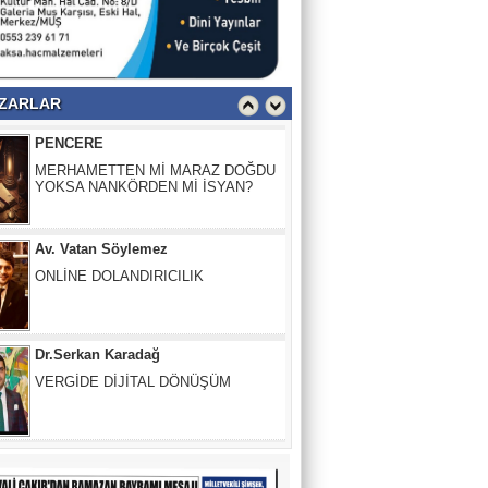
PENCERE
MERHAMETTEN Mİ MARAZ DOĞDU
YOKSA NANKÖRDEN Mİ İSYAN?
ZARLAR
Av. Vatan Söylemez
ONLİNE DOLANDIRICILIK
Dr.Serkan Karadağ
VERGİDE DİJİTAL DÖNÜŞÜM
Güler Başkaya
İnsanlığın İflası: Herkesin Birbirini
“Harcanabilir” Sandığı O Yer
Fırat Demir