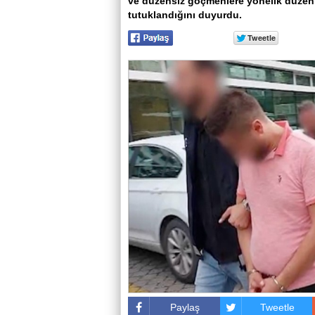
ve düzensiz göçmenlere yönelik düze
tutuklandığını duyurdu.
Paylaş
Tweetle