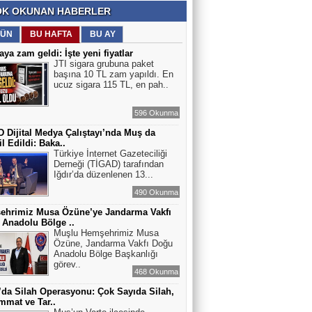
K OKUNAN HABERLER
ÜN
BU HAFTA
BU AY
aya zam geldi: İşte yeni fiyatlar
JTI sigara grubuna paket
başına 10 TL zam yapıldı. En
ucuz sigara 115 TL, en pah..
596 Okunma
 Dijital Medya Çalıştayı’nda Muş da
l Edildi: Baka..
Türkiye İnternet Gazeteciliği
Derneği (TİGAD) tarafından
Iğdır’da düzenlenen 13...
490 Okunma
ehrimiz Musa Özüne’ye Jandarma Vakfı
Anadolu Bölge ..
Muşlu Hemşehrimiz Musa
Özüne, Jandarma Vakfı Doğu
Anadolu Bölge Başkanlığı
görev..
468 Okunma
’da Silah Operasyonu: Çok Sayıda Silah,
mat ve Tar..