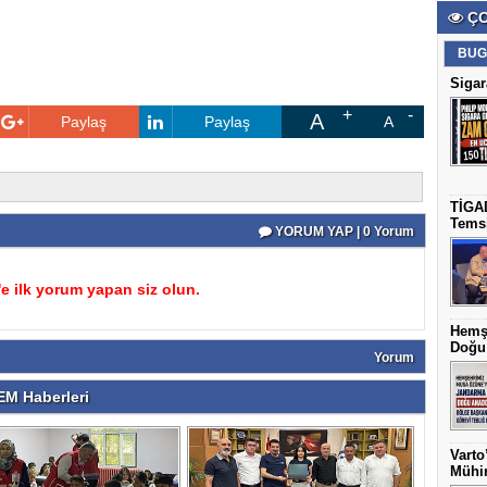
ÇO
BUG
Sigar
A
Paylaş
Paylaş
A
TİGAD
Temsi
YORUM YAP | 0 Yorum
 ilk yorum yapan siz olun.
Hemş
Doğu 
Yorum
M Haberleri
Varto
Mühim