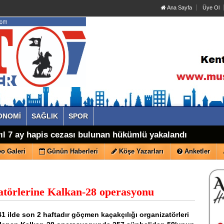
Ana Sayfa
Üye Ol
ONOMİ
SAĞLIK
SPOR
yıl 7 ay hapis cezası bulunan hükümlü yakalandı
o Galeri
Günün Haberleri
Köşe Yazarları
Anketler
atörlerine Kalkan-28 operasyonu
 41 ilde son 2 haftadır göçmen kaçakçılığı organizatörleri