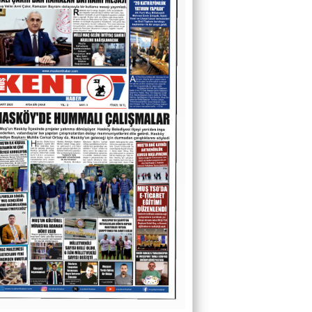
O Sesler Hâlâ Kulaklarımda