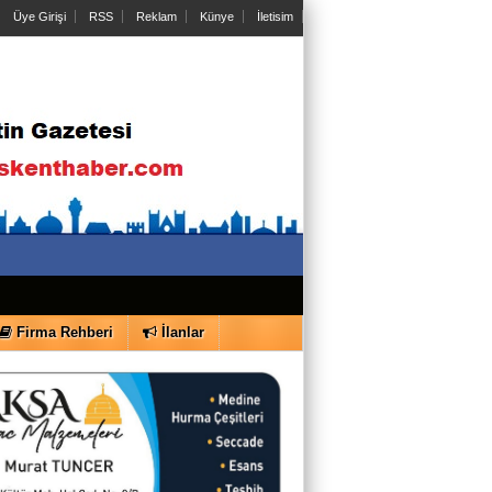
Fırat Demir
Üye Girişi
RSS
Reklam
Künye
İletisim
O Sesler Hâlâ Kulaklarımda
Taylan Özkan
Romantizmal Ağrı
Yusuf Özgür Bülbül
Yereldeki Görünmez Zehir: Kötüleme
Sanatı
Didem Akpolat
Firma Rehberi
İlanlar
Boyun ağrısı yaşayan bireylerin dikkat
etmesi gerekenler ve fizik tedavi süreci
Abdullah Güler
KAİNAT BİR KİTAB VE DOĞAYI
KORUMAK BİZE EMANETTİR !!!