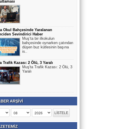
utlaması
a Okul Bahçesinde Yaralanan
ciden Sevindirici Haber
Muş’ta bir ilkokulun
bahçesinde oynarken çatından
düşen buz kütlesinin başına
is..
a Trafik Kazası: 2 Ölü, 3 Yaralı
Muş'ta Trafik Kazası: 2 Ölü, 3
Yaralı
BER ARŞİVİ
ZETEMİZ