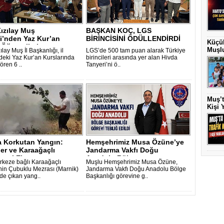
ızılay Muş
BAŞKAN KOÇ, LGS
i’nden Yaz Kur’an
BİRİNCİSİNİ ÖDÜLLENDİRDİ
Küçük
Öğrencilerine ..
Muşlu
ılay Muş İl Başkanlığı, il
LGS’de 500 tam puan alarak Türkiye
deki Yaz Kur’an Kurslarında
birincileri arasında yer alan Hivda
ören 6 ..
Tanyeri’ni ö..
Muş’t
Kişi 
a Korkutan Yangın:
Hemşehrimiz Musa Özüne’ye
er ve Karaağaçlı
Jandarma Vakfı Doğu
yesi Ek..
Anadolu Bölge ..
keze bağlı Karaağaçlı
Muşlu Hemşehrimiz Musa Özüne,
nin Çubuklu Mezrası (Marnik)
Jandarma Vakfı Doğu Anadolu Bölge
de çıkan yang..
Başkanlığı görevine g..