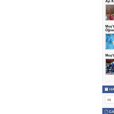
Ayı K
Muş’t
Öğren
Muş't
HA
GA