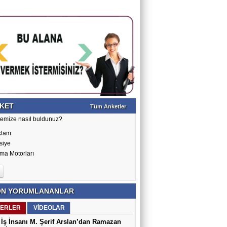
KET
Tüm Anketler
temize nasıl buldunuz?
klam
siye
ma Motorları
N YORUMLANANLAR
ERLER
VİDEOLAR
İş İnsanı M. Şerif Arslan’dan Ramazan