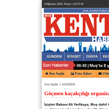
9 Ağustos 2026, Pazar | 10:37:46
GÜNDEM
SİYASET
DÜNYA
EK
Muş’ta 8 
06:40 |
Ana Sayfa
Foto Galeri
Vide
Ana Sayfa
»
GÜNDEM
Göçmen kaçakçılığı organiz
İçişleri Bakanı Ali Yerlikaya, Muş dahil