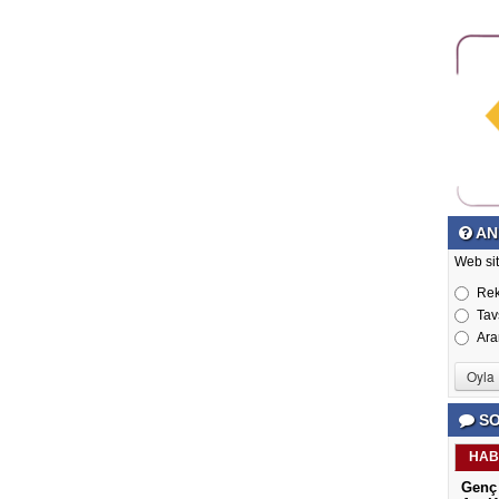
AN
Web si
Re
Tav
Ara
SO
HAB
Genç 