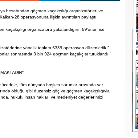
medya hesabından göçmen kaçakçılığı organizatörleri ve
lkan-28 operasyonuna ilişkin ayrıntıları paylaştı.
n kaçakçılığı organizatörü yakalandığını, 59'unun ise
nizatörlerine yönelik toplam 6339 operasyon düzenledik."
yonlar sonrasında 3 bin 924 göçmen kaçakçısı tutuklandı."
LMAKTADIR"
mücadele, tüm dünyada başlıca sorunlar arasında yer
arında olduğu gibi düzensiz göç ve göçmen kaçakçılığıyla
ında, hukuk, insan hakları ve medeniyet değerlerimizi
.