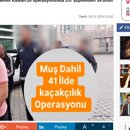
nlenen Kalkan-28 operasyonunda 257 şüpheliden 59'unun
Tarih:
08-11-2024 10:02
YA
A
Paylaş
Paylaş
A