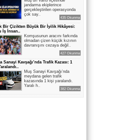
Muş’un Varto ilçesinde
jandarma ekiplerince
gerçekleştirilen operasyonda
çok say..
435 Okunma
 Bir Çizikten Büyük Bir İyilik Hikâyesi:
 İş İnsan..
Komşusunun aracını farkında
olmadan çizen küçük kızının
davranışını cezaya değil..
427 Okunma
a Sanayi Kavşağı’nda Trafik Kazası: 1
Yaralandı..
Muş Sanayi Kavşağı’nda
meydana gelen trafik
kazasında 1 kişi yaralandı.
Yaralı h..
382 Okunma