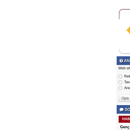
AN
Web si
Re
Tav
Ara
SO
HAB
Genç 