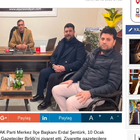
YA
A
Paylaş
Paylaş
A
 AK Parti Merkez İlçe Başkanı Erdal Şentürk, 10 Ocak
zeteciler Birliği’ni ziyaret etti. Ziyarette gazetecilere