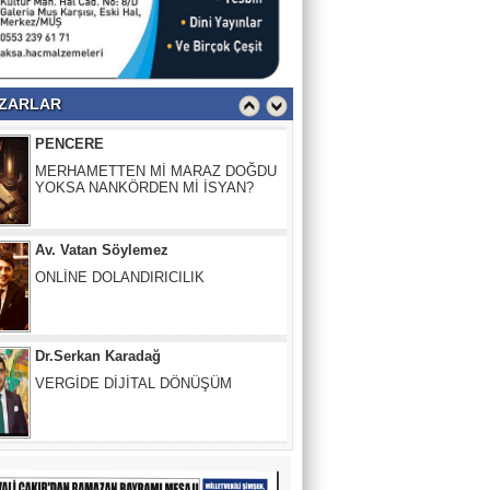
PENCERE
MERHAMETTEN Mİ MARAZ DOĞDU
YOKSA NANKÖRDEN Mİ İSYAN?
ZARLAR
Av. Vatan Söylemez
ONLİNE DOLANDIRICILIK
Dr.Serkan Karadağ
VERGİDE DİJİTAL DÖNÜŞÜM
Güler Başkaya
İnsanlığın İflası: Herkesin Birbirini
“Harcanabilir” Sandığı O Yer
Fırat Demir
O Sesler Hâlâ Kulaklarımda