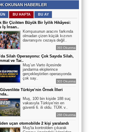
K OKUNAN HABERLER
ÜN
BU HAFTA
BU AY
 Bir Çizikten Büyük Bir İyilik Hikâyesi:
 İş İnsan..
Komşusunun aracını farkında
olmadan çizen küçük kızının
davranışını cezaya değil..
393 Okunma
’da Silah Operasyonu: Çok Sayıda Silah,
mat ve Tar..
Muş’un Varto ilçesinde
jandarma ekiplerince
gerçekleştirilen operasyonda
çok say..
303 Okunma
Güvenlikte Türkiye’nin Örnek İlleri
nda..
Muş, 100 bin kişide 188 suç
vakasıyla Türkiye’nin en
güvenli 6. ili oldu. TÜİK v..
288 Okunma
den uçan otomobilde 2 kişi yaralandı
Muş'ta kontrolden çıkarak