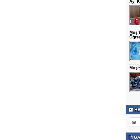
Ayı K
Muş’t
Öğren
Muş't
HA
GA