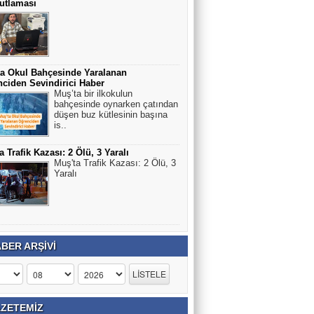
utlaması
a Okul Bahçesinde Yaralanan
ciden Sevindirici Haber
Muş’ta bir ilkokulun
bahçesinde oynarken çatından
düşen buz kütlesinin başına
is..
a Trafik Kazası: 2 Ölü, 3 Yaralı
Muş'ta Trafik Kazası: 2 Ölü, 3
Yaralı
BER ARŞİVİ
ZETEMİZ