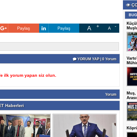
ÇO
BUG
Küçük
A
Paylaş
Paylaş
A
Muşlu
Varto
YORUM YAP | 0 Yorum
Mühim
 ilk yorum yapan siz olun.
Muş, 
Yorum
Arası
T Haberleri
Köprü