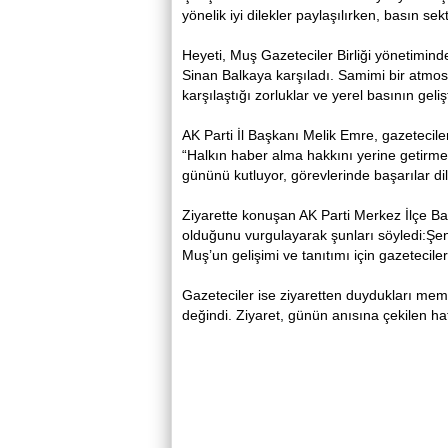
yönelik iyi dilekler paylaşılırken, basın se
Heyeti, Muş Gazeteciler Birliği yönetimin
Sinan Balkaya karşıladı. Samimi bir atm
karşılaştığı zorluklar ve yerel basının geliş
AK Parti İl Başkanı Melik Emre, gazetecile
“Halkın haber alma hakkını yerine getirmek
gününü kutluyor, görevlerinde başarılar di
Ziyarette konuşan AK Parti Merkez İlçe B
olduğunu vurgulayarak şunları söyledi:Şent
Muş’un gelişimi ve tanıtımı için gazetecil
Gazeteciler ise ziyaretten duydukları mem
değindi. Ziyaret, günün anısına çekilen hat