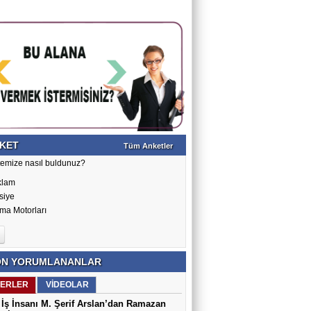
KET
Tüm Anketler
temize nasıl buldunuz?
klam
siye
ma Motorları
N YORUMLANANLAR
ERLER
VİDEOLAR
İş İnsanı M. Şerif Arslan’dan Ramazan