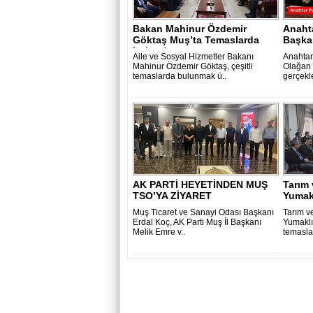
Bakan Mahinur Özdemir
Anahta
Göktaş Muş’ta Temaslarda
Başka
bulundu ..
Aile ve Sosyal Hizmetler Bakanı
Anahtar 
Mahinur Özdemir Göktaş, çeşitli
Olağan 
temaslarda bulunmak ü..
gerçekle
AK PARTİ HEYETİNDEN MUŞ
Tarım
TSO’YA ZİYARET
Yumak
Muş Ticaret ve Sanayi Odası Başkanı
Tarım v
Erdal Koç, AK Parti Muş İl Başkanı
Yumaklı,
Melik Emre v..
temasla