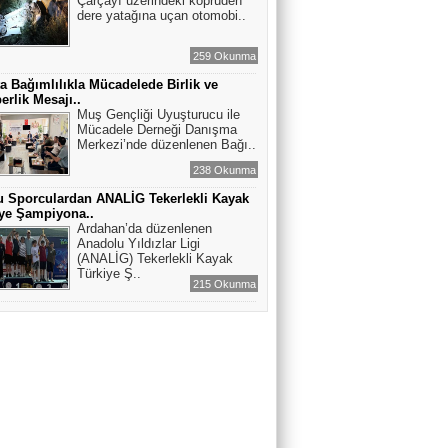
Çarçayı üzerindeki köprüden
dere yatağına uçan otomobi..
259 Okunma
a Bağımlılıkla Mücadelede Birlik ve
erlik Mesajı..
Muş Gençliği Uyuşturucu ile
Mücadele Derneği Danışma
Merkezi’nde düzenlenen Bağı..
238 Okunma
 Sporculardan ANALİG Tekerlekli Kayak
ye Şampiyona..
Ardahan’da düzenlenen
Anadolu Yıldızlar Ligi
(ANALİG) Tekerlekli Kayak
Türkiye Ş..
215 Okunma