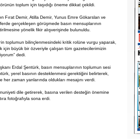
ktörünün toplum için taşıdığı öneme dikkat çekildi.
den Fırat Demir, Atilla Demir, Yunus Emre Gökarslan ve
osferde gerçekleşen görüşmede basın mensuplarının
tirilmesine yönelik fikir alışverişinde bulunuldu.
rin toplumun bilinçlenmesindeki kritik rolüne vurgu yaparak,
 için büyük bir özveriyle çalışan tüm gazetecilerimizin
liyorum” dedi.
aşkanı Erdal Şentürk, basın mensuplarının toplumun sesi
ürk, yerel basının desteklenmesi gerektiğini belirterek,
ere her zaman yanlarında oldukları mesajını verdi.
nuniyeti dile getirerek, basına verilen desteğin önemine
ıra fotoğrafıyla sona erdi.