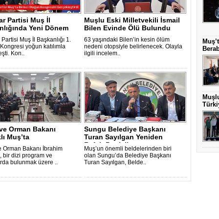
r Partisi Muş İl
Muşlu Eski Milletvekili İsmail
nlığında Yeni Dönem
Bilen Evinde Ölü Bulundu
Partisi Muş İl Başkanlığı 1.
63 yaşındaki Bilen’in kesin ölüm
Muş’t
Kongresi yoğun katılımla
nedeni otopsiyle belirlenecek. Olayla
Berab
şti. Kon..
ilgili incelem..
Muşlu
Türki
 ve Orman Bakanı
Sungu Belediye Başkanı
lı Muş’ta
Turan Sayılgan Yeniden
Refah Partisi’..
e Orman Bakanı İbrahim
Muş’un önemli beldelerinden biri
 bir dizi program ve
olan Sungu’da Belediye Başkanı
rda bulunmak üzere ..
Turan Sayılgan, Belde..