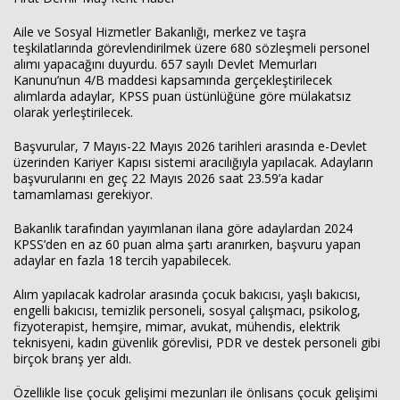
Aile ve Sosyal Hizmetler Bakanlığı, merkez ve taşra
teşkilatlarında görevlendirilmek üzere 680 sözleşmeli personel
alımı yapacağını duyurdu. 657 sayılı Devlet Memurları
Kanunu’nun 4/B maddesi kapsamında gerçekleştirilecek
alımlarda adaylar, KPSS puan üstünlüğüne göre mülakatsız
olarak yerleştirilecek.
Başvurular, 7 Mayıs-22 Mayıs 2026 tarihleri arasında e-Devlet
üzerinden Kariyer Kapısı sistemi aracılığıyla yapılacak. Adayların
başvurularını en geç 22 Mayıs 2026 saat 23.59’a kadar
tamamlaması gerekiyor.
Haberin Doğru Adresi.
Bakanlık tarafından yayımlanan ilana göre adaylardan 2024
KPSS’den en az 60 puan alma şartı aranırken, başvuru yapan
adaylar en fazla 18 tercih yapabilecek.
Alım yapılacak kadrolar arasında çocuk bakıcısı, yaşlı bakıcısı,
engelli bakıcısı, temizlik personeli, sosyal çalışmacı, psikolog,
fizyoterapist, hemşire, mimar, avukat, mühendis, elektrik
teknisyeni, kadın güvenlik görevlisi, PDR ve destek personeli gibi
birçok branş yer aldı.
Özellikle lise çocuk gelişimi mezunları ile önlisans çocuk gelişimi