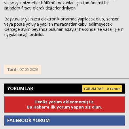
ve sosyal hizmetler bölümü mezunları için ilan önemli bir
istihdam fırsatı olarak değerlendiriliyor.
Başvurular yalnızca elektronik ortamda yapılacak olup, şahsen
veya posta yoluyla yapılan müracaatlar kabul edilmeyecek.
Gerçeğe aykırı beyanda bulunan adaylar hakkında ise yasal işlem
uygulanacağı bildirildi.
Tarih:
07-05-2026
YORUMLAR
YORUM YAP | 0 Yorum
Henüz yorum eklenmemiştir.
Bu Haber'e ilk yorum yapan siz olun.
FACEBOOK YORUM