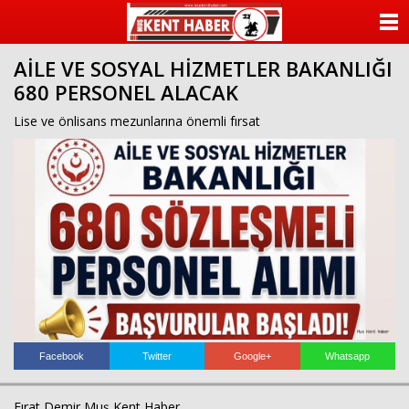
ANASAYFA
AİLE VE SOSYAL HİZMETLER BAKANLIĞI
KATEGORİLER
680 PERSONEL ALACAK
YAZARLAR
Lise ve önlisans mezunlarına önemli fırsat
ANKETLER
FOTO GALERİ
VİDEO GALERİ
KÜNYE
İLETİŞİM
Facebook
Twitter
Google+
Whatsapp
Fırat Demir Muş Kent Haber