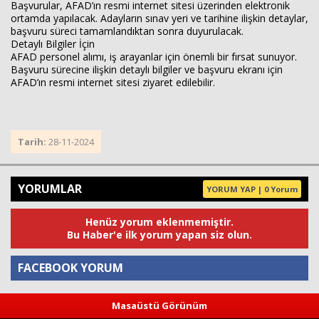
Başvurular, AFAD’ın resmi internet sitesi üzerinden elektronik
ortamda yapılacak. Adayların sınav yeri ve tarihine ilişkin detaylar,
başvuru süreci tamamlandıktan sonra duyurulacak.
Detaylı Bilgiler İçin
AFAD personel alımı, iş arayanlar için önemli bir fırsat sunuyor.
Başvuru sürecine ilişkin detaylı bilgiler ve başvuru ekranı için
AFAD’ın resmi internet sitesi ziyaret edilebilir.
Tarih:
28-11-2024
YORUMLAR
YORUM YAP | 0 Yorum
Henüz yorum eklenmemiştir.
Bu Haber'e ilk yorum yapan siz olun.
FACEBOOK YORUM
Masaüstü Görünüm
Yorum