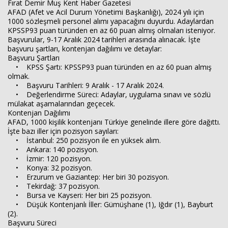
Fırat Demir Muş Kent Haber Gazetesi
AFAD (Afet ve Acil Durum Yönetimi Başkanlığı), 2024 yılı için
1000 sözleşmeli personel alımı yapacağını duyurdu. Adaylardan
KPSSP93 puan türünden en az 60 puan almış olmaları isteniyor.
Başvurular, 9-17 Aralık 2024 tarihleri arasında alınacak. İşte
başvuru şartları, kontenjan dağılımı ve detaylar:
Başvuru Şartları
• KPSS Şartı: KPSSP93 puan türünden en az 60 puan almış
olmak.
• Başvuru Tarihleri: 9 Aralık - 17 Aralık 2024.
• Değerlendirme Süreci: Adaylar, uygulama sınavı ve sözlü
mülakat aşamalarından geçecek.
Kontenjan Dağılımı
Haberin Doğru Adresi.
AFAD, 1000 kişilik kontenjanı Türkiye genelinde illere göre dağıttı.
İşte bazı iller için pozisyon sayıları:
• İstanbul: 250 pozisyon ile en yüksek alım.
• Ankara: 140 pozisyon.
• İzmir: 120 pozisyon.
• Konya: 32 pozisyon.
• Erzurum ve Gaziantep: Her biri 30 pozisyon.
• Tekirdağ: 37 pozisyon.
• Bursa ve Kayseri: Her biri 25 pozisyon.
• Düşük Kontenjanlı İller: Gümüşhane (1), Iğdır (1), Bayburt
(2).
Başvuru Süreci