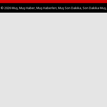
© 2026 Muş, Muş Haber, Muş Haberleri, Muş Son Dakika, Son Dakika Muş,
Muş Ken
Haberin Doğru Adresi.