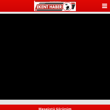
ANASAYFA
KATEGORİLER
YAZARLAR
ANKETLER
FOTO GALERİ
VİDEO GALERİ
KÜNYE
İLETİŞİM
Masaüstü Görünüm